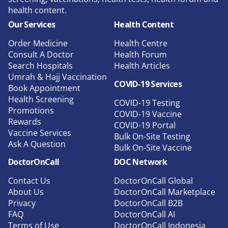
health content.
Our Services
Health Content
Order Medicine
Health Centre
Consult A Doctor
Health Forum
Search Hospitals
Health Articles
Umrah & Hajj Vaccination
COVID-19 Services
Book Appointment
Health Screening
COVID-19 Testing
Promotions
COVID-19 Vaccine
Rewards
COVID-19 Portal
Vaccine Services
Bulk On-Site Testing
Ask A Question
Bulk On-Site Vaccine
DoctorOnCall
DOC Network
Contact Us
DoctorOnCall Global
About Us
DoctorOnCall Marketplace
Privacy
DoctorOnCall B2B
FAQ
DoctorOnCall AI
Terms of Use
DoctorOnCall Indonesia