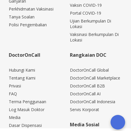
Ganjaran
Vaksin COVID-19
Perkhidmatan Vaksinasi
Portal COVID-19
Tanya Soalan
Ujian Berkumpulan Di
Polisi Pengembalian
Lokasi
Vaksinasi Berkumpulan Di
Lokasi
DoctorOnCall
Rangkaian DOC
Hubungi Kami
DoctorOnCall Global
Tentang Kami
DoctorOnCall Marketplace
Privasi
DoctorOnCall B2B
FAQ
DoctorOnCall AI
Terma Penggunaan
DoctorOnCall Indonesia
Log Masuk Doktor
Servis Korporat
Media
Media Sosial
Dasar Dispensasi