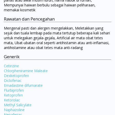
panas atau awal musim luruh, hama habuk di rumah,
Mempunyai haiwan berbulu sebagai haiwan peliharaan,
memakai kosmetik
Rawatan dan Pencegahan
Mengenal pasti dan alergen mengelakkan, Meletakkan yang
sejuk dan tuala lembap pada mata tertutup beberapa kali sehari
untuk melegakan gejala-gejala, Artificial air mata obat tetes
mata, Ubat-ubatan oral seperti antihistamin atau anti-inflamasi,
antihistamine atau obat tetes mata anti-radang
Generik
Cetirizine
Chlorpheniramine Maleate
Dexketoprofen
Diclofenac
Emadastine difumarate
Flurbiprofen
Ketoprofen
Ketorolac
Methyl Salicylate
Naphazoline
Nepafenac