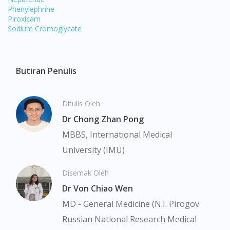
Phenylephrine
Piroxicam
Sodium Cromoglycate
Butiran Penulis
Visit DoctorOnCall Singapore
Ditulis Oleh
You seem to be shopping from Singapore
Dr Chong Zhan Pong
MBBS, International Medical
You are currently on DoctorOnCall.com.my, our Malaysian
site.
University (IMU)
To serve you better, would you like to head over to
DoctorOnCall Singapore
?
Disemak Oleh
Dr Von Chiao Wen
Continue to DoctorOnCall Singapore
MD - General Medicine (N.I. Pirogov
No, please do not redirect me
Russian National Research Medical