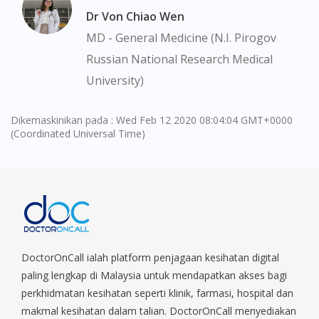
Dr Von Chiao Wen
No, please do not redirect me
MD - General Medicine (N.I. Pirogov
Russian National Research Medical
University)
Dikemaskinikan pada : Wed Feb 12 2020 08:04:04 GMT+0000
(Coordinated Universal Time)
DoctorOnCall ialah platform penjagaan kesihatan digital
paling lengkap di Malaysia untuk mendapatkan akses bagi
perkhidmatan kesihatan seperti klinik, farmasi, hospital dan
makmal kesihatan dalam talian. DoctorOnCall menyediakan