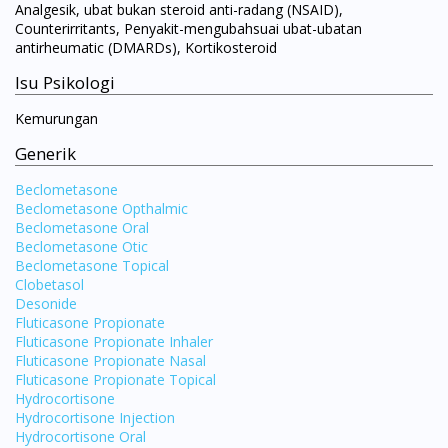
Analgesik, ubat bukan steroid anti-radang (NSAID),
Counterirritants, Penyakit-mengubahsuai ubat-ubatan
antirheumatic (DMARDs), Kortikosteroid
Isu Psikologi
Kemurungan
Generik
Beclometasone
Beclometasone Opthalmic
Beclometasone Oral
Beclometasone Otic
Beclometasone Topical
Clobetasol
Desonide
Fluticasone Propionate
Fluticasone Propionate Inhaler
Fluticasone Propionate Nasal
Fluticasone Propionate Topical
Hydrocortisone
Hydrocortisone Injection
Hydrocortisone Oral