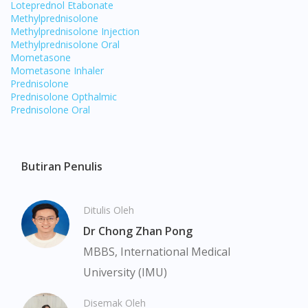
Loteprednol Etabonate
Methylprednisolone
Methylprednisolone Injection
Methylprednisolone Oral
Mometasone
Mometasone Inhaler
Prednisolone
Prednisolone Opthalmic
Prednisolone Oral
Visit DoctorOnCall Singapore
Butiran Penulis
You seem to be shopping from Singapore
Ditulis Oleh
You are currently on DoctorOnCall.com.my, our Malaysian
Dr Chong Zhan Pong
site.
MBBS, International Medical
To serve you better, would you like to head over to
DoctorOnCall Singapore
?
University (IMU)
Continue to DoctorOnCall Singapore
Disemak Oleh