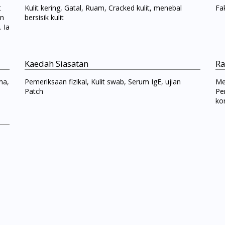
t
Kulit kering, Gatal, Ruam, Cracked kulit, menebal
Fak
an
bersisik kulit
 Ia
Kaedah Siasatan
Ra
ma,
Pemeriksaan fizikal, Kulit swab, Serum IgE, ujian
Me
Patch
Pe
ko
Visit DoctorOnCall Singapore
You seem to be shopping from Singapore
You are currently on DoctorOnCall.com.my, our Malaysian site.
To serve you better, would you like to head over to
DoctorOnCall Singapore
?