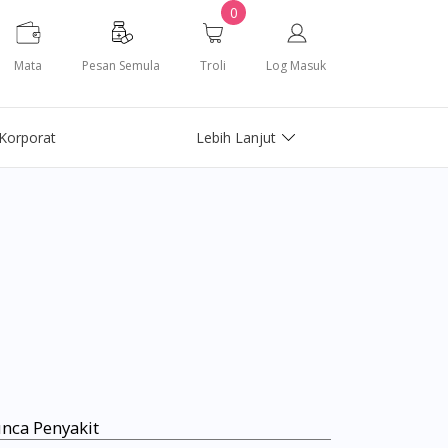
0
Mata
Pesan Semula
Troli
Log Masuk
Korporat
Lebih Lanjut
nca Penyakit