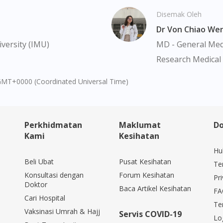
Continue to DoctorOnCall Singapore
Disemak Oleh
Dr Von Chiao We
No, please do not redirect me
versity (IMU)
MD - General Medi
Research Medical 
GMT+0000 (Coordinated Universal Time)
Perkhidmatan
Maklumat
Do
Kami
Kesihatan
Hu
Beli Ubat
Pusat Kesihatan
Te
Konsultasi dengan
Forum Kesihatan
Pri
Doktor
Baca Artikel Kesihatan
FA
Cari Hospital
Te
Vaksinasi Umrah & Hajj
Servis COVID-19
Lo