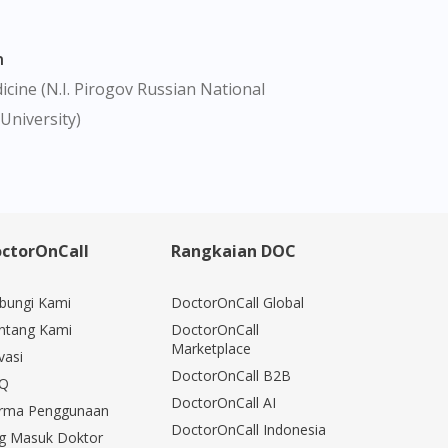
n
cine (N.I. Pirogov Russian National
University)
ctorOnCall
Rangkaian DOC
bungi Kami
DoctorOnCall Global
ntang Kami
DoctorOnCall
Marketplace
vasi
DoctorOnCall B2B
Q
DoctorOnCall AI
rma Penggunaan
DoctorOnCall Indonesia
g Masuk Doktor