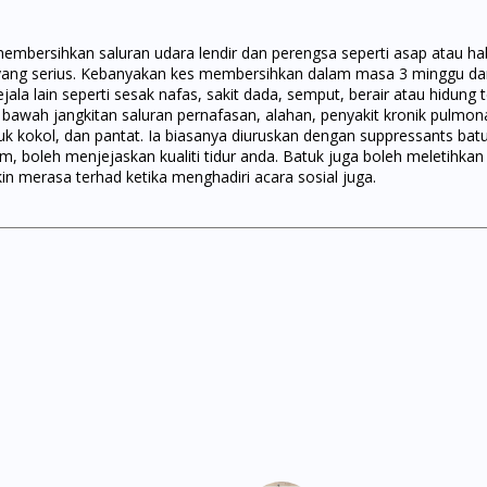
membersihkan saluran udara lendir dan perengsa seperti asap atau ha
 yang serius. Kebanyakan kes membersihkan dalam masa 3 minggu da
ala lain seperti sesak nafas, sakit dada, semput, berair atau hidung t
awah jangkitan saluran pernafasan, alahan, penyakit kronik pulmonar
tuk kokol, dan pantat. Ia biasanya diuruskan dengan suppressants bat
, boleh menjejaskan kualiti tidur anda. Batuk juga boleh meletihk
in merasa terhad ketika menghadiri acara sosial juga.
Visit DoctorOnCall Singapore
You seem to be shopping from Singapore
You are currently on DoctorOnCall.com.my, our Malaysian site.
To serve you better, would you like to head over to
DoctorOnCall Singapore
?