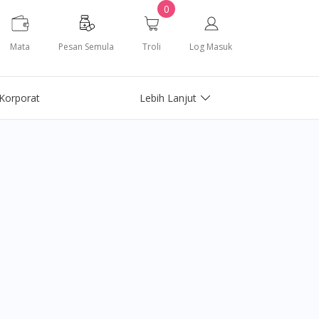
0
Mata
Pesan Semula
Troli
Log Masuk
Korporat
Lebih Lanjut