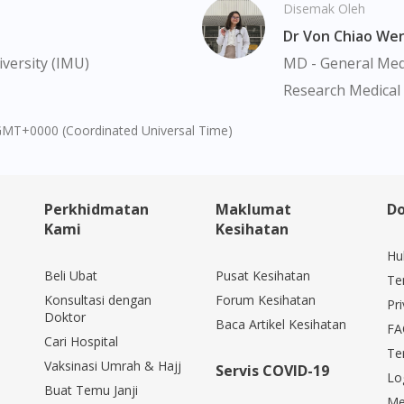
Disemak Oleh
Continue to DoctorOnCall Singapore
Dr Von Chiao We
No, please do not redirect me
versity (IMU)
MD - General Medi
Research Medical 
GMT+0000 (Coordinated Universal Time)
Perkhidmatan
Maklumat
Do
Kami
Kesihatan
Hu
Beli Ubat
Pusat Kesihatan
Te
Konsultasi dengan
Forum Kesihatan
Pri
Doktor
Baca Artikel Kesihatan
FA
Cari Hospital
Te
Vaksinasi Umrah & Hajj
Servis COVID-19
Lo
Buat Temu Janji
Me