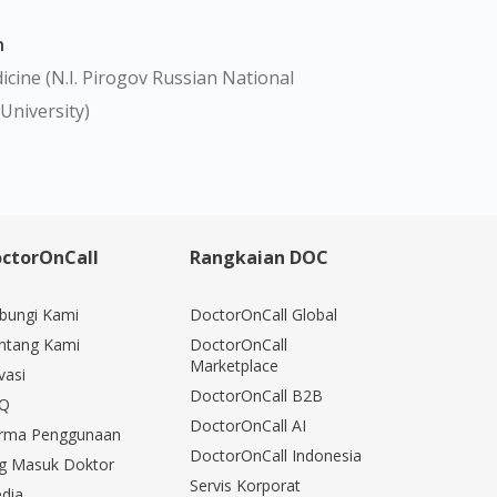
n
cine (N.I. Pirogov Russian National
University)
ctorOnCall
Rangkaian DOC
bungi Kami
DoctorOnCall Global
ntang Kami
DoctorOnCall
Marketplace
vasi
DoctorOnCall B2B
Q
DoctorOnCall AI
rma Penggunaan
DoctorOnCall Indonesia
g Masuk Doktor
Servis Korporat
dia