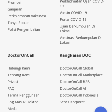
Perkhidmatan Ujian COVID-
Promosi
19
Ganjaran
Vaksin COVID-19
Perkhidmatan Vaksinasi
Portal COVID-19
Tanya Soalan
Ujian Berkumpulan Di
Polisi Pengembalian
Lokasi
Vaksinasi Berkumpulan Di
Lokasi
DoctorOnCall
Rangkaian DOC
Hubungi Kami
DoctorOnCall Global
Tentang Kami
DoctorOnCall Marketplace
Privasi
DoctorOnCall B2B
FAQ
DoctorOnCall AI
Terma Penggunaan
DoctorOnCall Indonesia
Log Masuk Doktor
Servis Korporat
Media