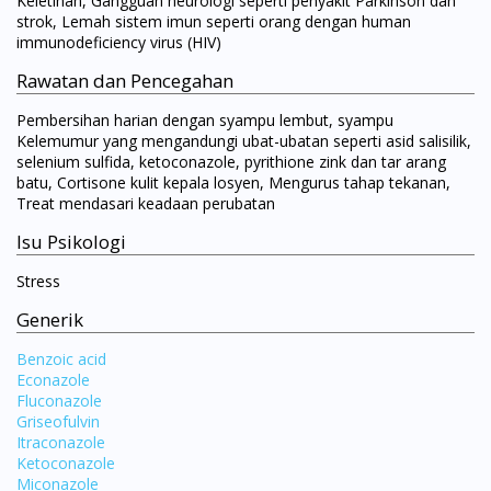
Keletihan, Gangguan neurologi seperti penyakit Parkinson dan
strok, Lemah sistem imun seperti orang dengan human
immunodeficiency virus (HIV)
Rawatan dan Pencegahan
Pembersihan harian dengan syampu lembut, syampu
Kelemumur yang mengandungi ubat-ubatan seperti asid salisilik,
selenium sulfida, ketoconazole, pyrithione zink dan tar arang
batu, Cortisone kulit kepala losyen, Mengurus tahap tekanan,
Treat mendasari keadaan perubatan
Isu Psikologi
Stress
Generik
Benzoic acid
Econazole
Fluconazole
Griseofulvin
Itraconazole
Ketoconazole
Miconazole