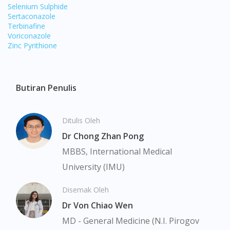
Selenium Sulphide
Sertaconazole
Terbinafine
Voriconazole
Zinc Pyrithione
Visit DoctorOnCall Singapore
Butiran Penulis
You seem to be shopping from Singapore
Ditulis Oleh
Dr Chong Zhan Pong
You are currently on DoctorOnCall.com.my, our Malaysian
MBBS, International Medical
site.
University (IMU)
To serve you better, would you like to head over to
DoctorOnCall Singapore
?
Disemak Oleh
Dr Von Chiao Wen
Continue to DoctorOnCall Singapore
MD - General Medicine (N.I. Pirogov
No, please do not redirect me