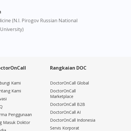
n
cine (N.I. Pirogov Russian National
University)
ctorOnCall
Rangkaian DOC
bungi Kami
DoctorOnCall Global
ntang Kami
DoctorOnCall
Marketplace
vasi
DoctorOnCall B2B
Q
DoctorOnCall AI
rma Penggunaan
DoctorOnCall Indonesia
g Masuk Doktor
Servis Korporat
dia