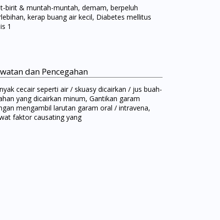
rit-birit & muntah-muntah, demam, berpeluh
lebihan, kerap buang air kecil, Diabetes mellitus
is 1
watan dan Pencegahan
yak cecair seperti air / skuasy dicairkan / jus buah-
ahan yang dicairkan minum, Gantikan garam
ngan mengambil larutan garam oral / intravena,
wat faktor causating yang