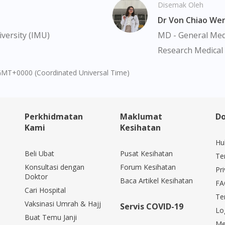
Disemak Oleh
Continue to DoctorOnCall Singapore
Dr Von Chiao We
No, please do not redirect me
versity (IMU)
MD - General Medi
Research Medical 
GMT+0000 (Coordinated Universal Time)
Perkhidmatan
Maklumat
Do
Kami
Kesihatan
Hu
Beli Ubat
Pusat Kesihatan
Te
Konsultasi dengan
Forum Kesihatan
Pri
Doktor
Baca Artikel Kesihatan
FA
Cari Hospital
Te
Vaksinasi Umrah & Hajj
Servis COVID-19
Lo
Buat Temu Janji
Me