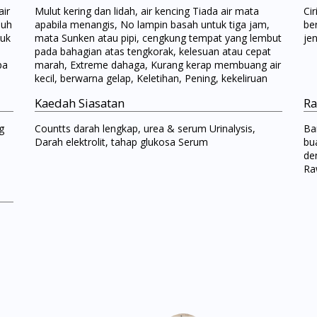
air
Mulut kering dan lidah, air kencing Tiada air mata
Ci
buh
apabila menangis, No lampin basah untuk tiga jam,
ber
tuk
mata Sunken atau pipi, cengkung tempat yang lembut
jen
pada bahagian atas tengkorak, kelesuan atau cepat
pa
marah, Extreme dahaga, Kurang kerap membuang air
kecil, berwarna gelap, Keletihan, Pening, kekeliruan
Kaedah Siasatan
Ra
g
Countts darah lengkap, urea & serum Urinalysis,
Ban
Darah elektrolit, tahap glukosa Serum
bu
de
Visit DoctorOnCall Singapore
Ra
You seem to be shopping from Singapore
You are currently on DoctorOnCall.com.my, our Malaysian site.
To serve you better, would you like to head over to
DoctorOnCall Singapore
?