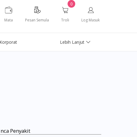
0
Mata
Pesan Semula
Troli
Log Masuk
Korporat
Lebih Lanjut
nca Penyakit