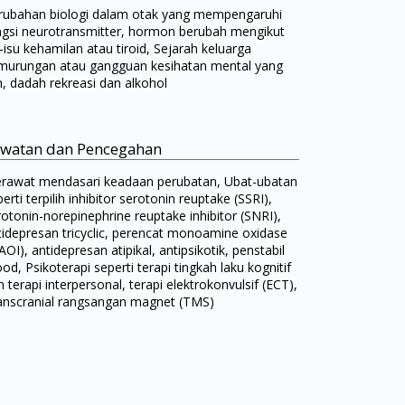
rubahan biologi dalam otak yang mempengaruhi
ngsi neurotransmitter, hormon berubah mengikut
-isu kehamilan atau tiroid, Sejarah keluarga
murungan atau gangguan kesihatan mental yang
in, dadah rekreasi dan alkohol
watan dan Pencegahan
rawat mendasari keadaan perubatan, Ubat-ubatan
erti terpilih inhibitor serotonin reuptake (SSRI),
rotonin-norepinephrine reuptake inhibitor (SNRI),
tidepresan tricyclic, perencat monoamine oxidase
OI), antidepresan atipikal, antipsikotik, penstabil
d, Psikoterapi seperti terapi tingkah laku kognitif
 terapi interpersonal, terapi elektrokonvulsif (ECT),
anscranial rangsangan magnet (TMS)