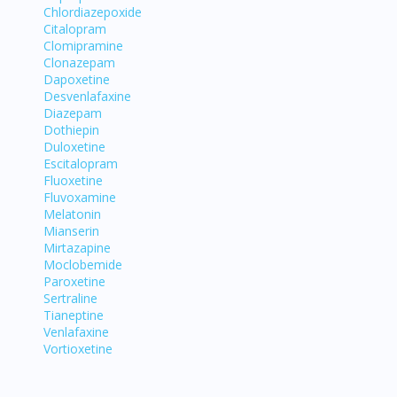
Chlordiazepoxide
Citalopram
Visit DoctorOnCall Singapore
Clomipramine
Clonazepam
Dapoxetine
You seem to be shopping from Singapore
Desvenlafaxine
Diazepam
Dothiepin
You are currently on DoctorOnCall.com.my, our Malaysian site.
Duloxetine
Escitalopram
To serve you better, would you like to head over to
Fluoxetine
DoctorOnCall Singapore
?
Fluvoxamine
Melatonin
Mianserin
Continue to DoctorOnCall Singapore
Mirtazapine
No, please do not redirect me
Moclobemide
Paroxetine
Sertraline
Tianeptine
Venlafaxine
Vortioxetine