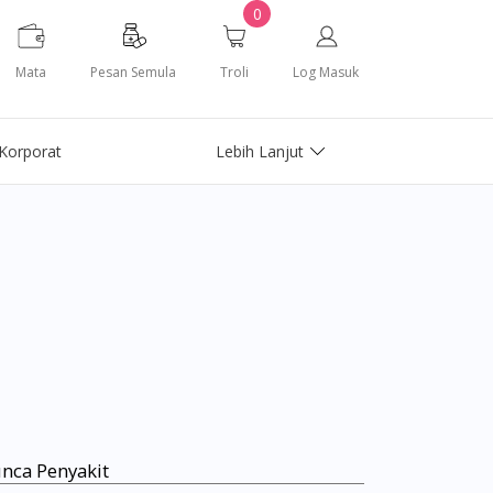
0
Mata
Pesan Semula
Troli
Log Masuk
Korporat
Lebih Lanjut
nca Penyakit