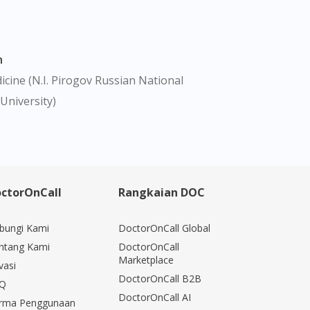
n
cine (N.I. Pirogov Russian National
University)
ctorOnCall
Rangkaian DOC
bungi Kami
DoctorOnCall Global
ntang Kami
DoctorOnCall
Marketplace
vasi
DoctorOnCall B2B
Q
DoctorOnCall AI
rma Penggunaan