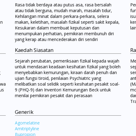
Rasa tidak berdaya atau putus asa, rasa bersalah
Pe
atau tidak berguna, mudah marah, masalah tidur,
fu
Kehilangan minat dalam perkara-perkara, selera
isu
an
makan, keletihan, masalah fizikal seperti sakit kepala,
ke
Kesukaran dalam membuat keputusan dan
la
menumpukan perhatian, pemikiran membunuh diri
yang kerap atau mencederakan diri sendiri
Kaedah Siasatan
Ra
Sejarah perubatan, pemeriksaan fizikal kepada wajah
Me
untuk mendasari keadaan kesihatan fizikal yang boleh
sep
g
menyebabkan kemurungan, kiraan darah penuh dan
se
ujian fungsi tiroid, penilaian Psychiatric yang
an
iwa
melibatkan soal selidik seperti kesihatan pesakit soal-
(MA
us
9 (PHQ-9) dan Inventori Kemurungan Beck untuk
moo
n
menilai pemikiran pesakit dan perasaan
dan
Tr
Generik
Agomelatine
Amitriptyline
Bupropion