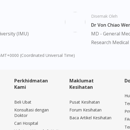
Disemak Oleh
Dr Von Chiao We
versity (IMU)
MD - General Medi
Research Medical 
GMT+0000 (Coordinated Universal Time)
Perkhidmatan
Maklumat
Do
Kami
Kesihatan
Hu
Beli Ubat
Pusat Kesihatan
Te
Konsultasi dengan
Forum Kesihatan
Pri
Doktor
Baca Artikel Kesihatan
FA
Cari Hospital
Te