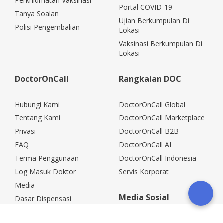
Perkhidmatan Vaksinasi
Portal COVID-19
Tanya Soalan
Ujian Berkumpulan Di
Polisi Pengembalian
Lokasi
Vaksinasi Berkumpulan Di
Lokasi
DoctorOnCall
Rangkaian DOC
Hubungi Kami
DoctorOnCall Global
Tentang Kami
DoctorOnCall Marketplace
Privasi
DoctorOnCall B2B
FAQ
DoctorOnCall AI
Terma Penggunaan
DoctorOnCall Indonesia
Log Masuk Doktor
Servis Korporat
Media
Media Sosial
Dasar Dispensasi
Kerjaya