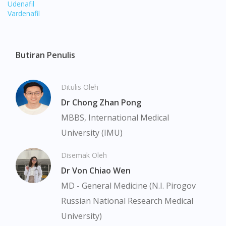
Udenafil
Vardenafil
Butiran Penulis
Visit DoctorOnCall Singapore
Ditulis Oleh
You seem to be shopping from Singapore
Dr Chong Zhan Pong
MBBS, International Medical
You are currently on DoctorOnCall.com.my, our Malaysian
University (IMU)
site.
To serve you better, would you like to head over to
Disemak Oleh
DoctorOnCall Singapore
?
Dr Von Chiao Wen
MD - General Medicine (N.I. Pirogov
Continue to DoctorOnCall Singapore
Russian National Research Medical
No, please do not redirect me
University)