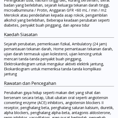
Peningkatan usia, natrium tinggi diet, Kurang bersenam, Berat
badan yang berlebihan, sejarah keluarga tekanan darah tinggi,
microalbuminuria / Protin, Anggaran GFR <60 mL / min / m2
Merokok atau pendedahan kepada asap rokok, pengambilan
alkohol yang berlebihan, Beberapa keadaan perubatan seperti
diabetes, penyakit buah pinggang, dan apnea tidur
Kaedah Siasatan
Sejarah perubatan, pemeriksaan fizikal, Ambulatory (24 jam)
pemantauan tekanan darah, Home pemantauan tekanan darah,
ujian darah termasuk ujian kolesterol, ujian kencing untuk
mencari tanda-tanda penyakit buah pinggang,
Elektrokardiogram untuk mengukur aktiviti elektrik jantung,
Ekokardiogram untuk memeriksa tanda-tanda komplikasi
jantung
Rawatan dan Pencegahan
Perubahan gaya hidup seperti makan diet yang sihat dan
bersenam secara tetap, Ubat-ubatan oral seperti angiotensin
converting enzyme (ACE) inhibitors, angiotensin blockers II
reseptor, penghalang beta, penghalang saluran kalsium, diuretik,
alpha blockers, penghalang alpha-beta, antagonis aldosterone,
renin inhibitor, vasodilators, ejen pusat bertindak, penyebab