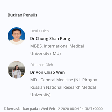
You are currently on DoctorOnCall.com.my, our Malaysian
site.
To serve you better, would you like to head over to
Butiran Penulis
DoctorOnCall Singapore
?
Continue to DoctorOnCall Singapore
Ditulis Oleh
Dr Chong Zhan Pong
No, please do not redirect me
MBBS, International Medical
University (IMU)
Disemak Oleh
Dr Von Chiao Wen
MD - General Medicine (N.I. Pirogov
Russian National Research Medical
University)
Dikemaskinikan pada : Wed Feb 12 2020 08:04:04 GMT+0000