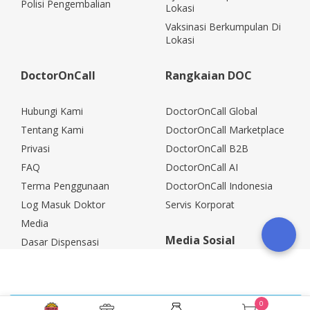
Polisi Pengembalian
Lokasi
Vaksinasi Berkumpulan Di
Lokasi
DoctorOnCall
Rangkaian DOC
Hubungi Kami
DoctorOnCall Global
Tentang Kami
DoctorOnCall Marketplace
Privasi
DoctorOnCall B2B
FAQ
DoctorOnCall AI
Terma Penggunaan
DoctorOnCall Indonesia
Log Masuk Doktor
Servis Korporat
Media
Media Sosial
Dasar Dispensasi
Kerjaya
Rakan Kongsi Korporat
Polisi Pemulangan
0