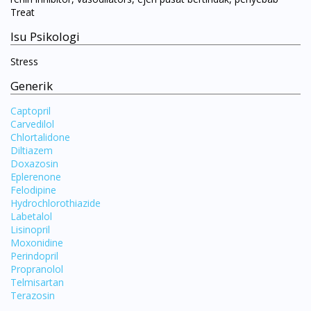
Treat
Isu Psikologi
Stress
Generik
Captopril
Carvedilol
Chlortalidone
Diltiazem
Doxazosin
Eplerenone
Felodipine
Hydrochlorothiazide
Labetalol
Visit DoctorOnCall Singapore
Lisinopril
Moxonidine
Perindopril
You seem to be shopping from Singapore
Propranolol
Telmisartan
Terazosin