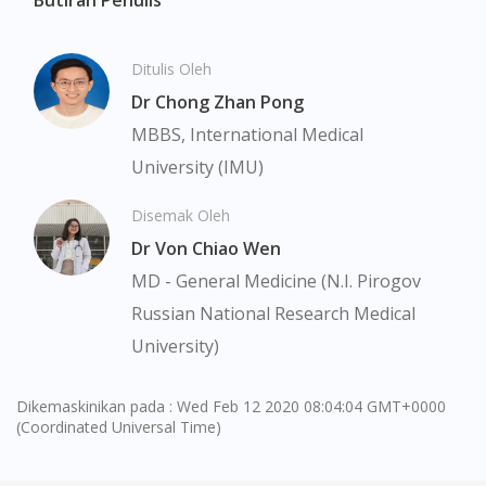
Ditulis Oleh
Visit DoctorOnCall Singapore
Dr Chong Zhan Pong
MBBS, International Medical
You seem to be shopping from Singapore
University (IMU)
You are currently on DoctorOnCall.com.my, our Malaysian
Disemak Oleh
site.
Dr Von Chiao Wen
To serve you better, would you like to head over to
MD - General Medicine (N.I. Pirogov
DoctorOnCall Singapore
?
Russian National Research Medical
Continue to DoctorOnCall Singapore
University)
No, please do not redirect me
Dikemaskinikan pada : Wed Feb 12 2020 08:04:04 GMT+0000
(Coordinated Universal Time)