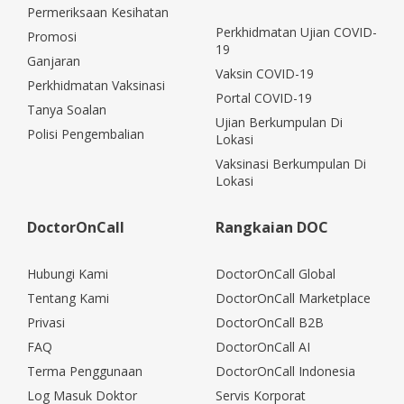
Permeriksaan Kesihatan
Perkhidmatan Ujian COVID-
Promosi
19
Ganjaran
Vaksin COVID-19
Perkhidmatan Vaksinasi
Portal COVID-19
Tanya Soalan
Ujian Berkumpulan Di
Polisi Pengembalian
Lokasi
Vaksinasi Berkumpulan Di
Lokasi
DoctorOnCall
Rangkaian DOC
Hubungi Kami
DoctorOnCall Global
Tentang Kami
DoctorOnCall Marketplace
Privasi
DoctorOnCall B2B
FAQ
DoctorOnCall AI
Terma Penggunaan
DoctorOnCall Indonesia
Log Masuk Doktor
Servis Korporat