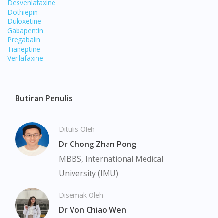
Desvenlafaxine
Dothiepin
Duloxetine
Gabapentin
Pregabalin
Tianeptine
Venlafaxine
Butiran Penulis
Ditulis Oleh
Dr Chong Zhan Pong
MBBS, International Medical
University (IMU)
Visit DoctorOnCall Singapore
Disemak Oleh
Dr Von Chiao Wen