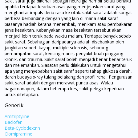
Sakit saraf juga dikenali sebagai neuralgia hampir selalu berlaku
apabila terdapat keadaan asas yang menjejaskan saraf yang
menghantar impuls deria rasa ke otak. sakit saraf adalah sangat
berbeza berbanding dengan yang lain di mana sakit saraf
biasanya hadiah kerana menembak, menikam atau pembakaran
jenis kesakitan. Kebanyakan masa kesakitan tersebut akan
menjadi lebih teruk pada waktu malam. Terdapat banyak sebab
sakit saraf. Sebahagian daripadanya adalah disebabkan oleh
jangkitan seperti kayap, multiple sclerosis, sebarang
pemampatan saraf, kencing manis, penyakit buah pinggang
kronik, dan trauma. Sakit saraf boleh menjadi benar-benar teruk
dan melemahkan. Siasatan perlu dilakukan untuk mengetahui
apa yang menyebabkan sakit saraf seperti tahap glukosa darah,
darah budaya x-ray tulang belakang dan profil renal. Pengurusan
sakit saraf adalah dengan merawat punca asas. Walau
bagaimanapun, dalam beberapa kes, sakit pelega keperluan
untuk ditetapkan.
Generik
Amitriptyline
Baclofen
Beta-Cyclodextrin
Clomipramine