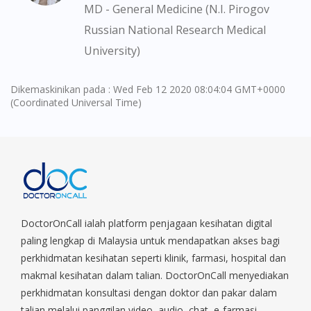
You seem to be shopping from Singapore
MD - General Medicine (N.I. Pirogov
Russian National Research Medical
University)
You are currently on DoctorOnCall.com.my, our Malaysian
site.
To serve you better, would you like to head over to
Dikemaskinikan pada : Wed Feb 12 2020 08:04:04 GMT+0000
DoctorOnCall Singapore
?
(Coordinated Universal Time)
Continue to DoctorOnCall Singapore
No, please do not redirect me
DoctorOnCall ialah platform penjagaan kesihatan digital
paling lengkap di Malaysia untuk mendapatkan akses bagi
perkhidmatan kesihatan seperti klinik, farmasi, hospital dan
makmal kesihatan dalam talian. DoctorOnCall menyediakan
perkhidmatan konsultasi dengan doktor dan pakar dalam
talian melalui panggilan video, audio, chat, e-farmasi,