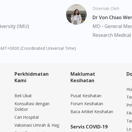
Continue to DoctorOnCall Singapore
Disemak Oleh
Dr Von Chiao We
No, please do not redirect me
versity (IMU)
MD - General Medi
Research Medical 
GMT+0000 (Coordinated Universal Time)
Perkhidmatan
Maklumat
Do
Kami
Kesihatan
Hu
Beli Ubat
Pusat Kesihatan
Te
Konsultasi dengan
Forum Kesihatan
Pri
Doktor
Baca Artikel Kesihatan
FA
Cari Hospital
Te
Vaksinasi Umrah & Hajj
Servis COVID-19
Lo