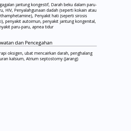
gagalan jantung kongestif, Darah beku dalam paru-
ru, HIV, Penyalahgunaan dadah (seperti kokain atau
thamphetamine), Penyakit hati (seperti sirosis
ti), penyakit autoimun, penyakit jantung kongenital,
nyakit paru-paru, apnea tidur
watan dan Pencegahan
rapi oksigen, ubat mencairkan darah, penghalang
luran kalsium, Atrium septostomy (Jarang)