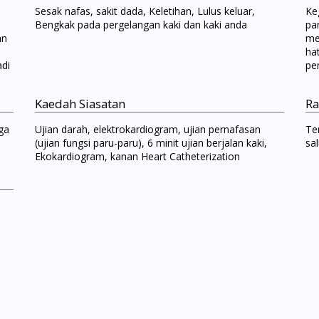
a
Sesak nafas, sakit dada, Keletihan, Lulus keluar,
Ke
Bengkak pada pergelangan kaki dan kaki anda
pa
an
me
ha
di
pe
Kaedah Siasatan
Ra
ga
Ujian darah, elektrokardiogram, ujian pernafasan
Te
(ujian fungsi paru-paru), 6 minit ujian berjalan kaki,
sa
Ekokardiogram, kanan Heart Catheterization
Visit DoctorOnCall Singapore
You seem to be shopping from Singapore
You are currently on DoctorOnCall.com.my, our Malaysian site.
To serve you better, would you like to head over to
DoctorOnCall Singapore
?