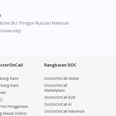
n
cine (N.I. Pirogov Russian National
University)
ctorOnCall
Rangkaian DOC
bungi Kami
DoctorOnCall Global
ntang Kami
DoctorOnCall
Marketplace
vasi
DoctorOnCall B2B
Q
DoctorOnCall AI
rma Penggunaan
DoctorOnCall Indonesia
g Masuk Doktor