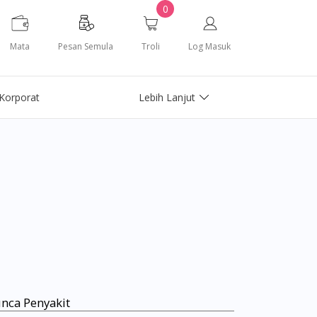
0
Mata
Pesan Semula
Troli
Log Masuk
Korporat
Lebih Lanjut
nca Penyakit