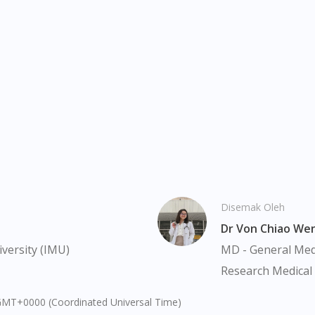
You are currently on DoctorOnCall.com.my, our Malaysian site.
To serve you better, would you like to head over to
DoctorOnCall Singapore
?
Continue to DoctorOnCall Singapore
No, please do not redirect me
Disemak Oleh
Dr Von Chiao We
versity (IMU)
MD - General Medi
Research Medical 
GMT+0000 (Coordinated Universal Time)