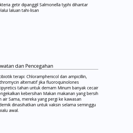
teria getir dipanggil Salmonella typhi dihantar
alui laluan tahi-lisan
watan dan Pencegahan
ibiotik terapi: Chloramphenicol dan ampicillin,
thromycin alternatif jika fluoroquinolones
tipyretics tahan untuk demam Minum banyak cecair
ngekalkan kebersihan Makan makanan yang bersih
n air Sama, mereka yang pergi ke kawasan
demik dinasihatkan untuk vaksin selama seminggu
ialu awal.