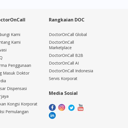
ctorOnCall
Rangkaian DOC
bungi Kami
DoctorOnCall Global
ntang Kami
DoctorOnCall
Marketplace
vasi
DoctorOnCall B2B
Q
DoctorOnCall AI
rma Penggunaan
DoctorOnCall Indonesia
g Masuk Doktor
Servis Korporat
dia
sar Dispensasi
Media Sosial
rjaya
kan Kongsi Korporat
lisi Pemulangan