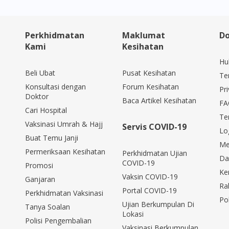
Perkhidmatan
Maklumat
Do
Kami
Kesihatan
Hu
Beli Ubat
Pusat Kesihatan
Te
Konsultasi dengan
Forum Kesihatan
Pri
Doktor
Baca Artikel Kesihatan
FA
Cari Hospital
Te
Vaksinasi Umrah & Hajj
Servis COVID-19
Lo
Buat Temu Janji
Me
Permeriksaan Kesihatan
Perkhidmatan Ujian
Da
COVID-19
Promosi
Ke
Vaksin COVID-19
Ganjaran
Ra
Portal COVID-19
Perkhidmatan Vaksinasi
Po
Ujian Berkumpulan Di
Tanya Soalan
Lokasi
Polisi Pengembalian
Vaksinasi Berkumpulan