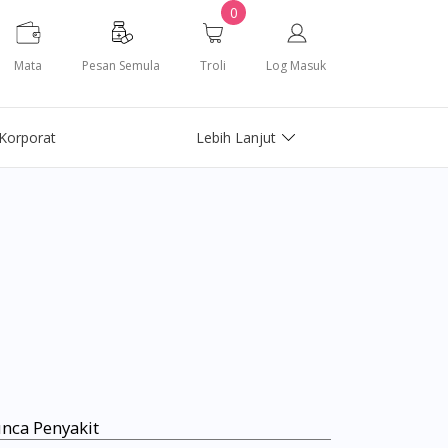
0
Mata
Pesan Semula
Troli
Log Masuk
Korporat
Lebih Lanjut
nca Penyakit