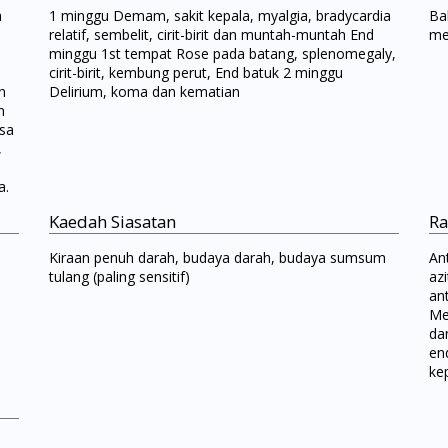
a
1 minggu Demam, sakit kepala, myalgia, bradycardia
Bak
relatif, sembelit, cirit-birit dan muntah-muntah End
mel
minggu 1st tempat Rose pada batang, splenomegaly,
cirit-birit, kembung perut, End batuk 2 minggu
n
Delirium, koma dan kematian
n
asa
,
a.
Kaedah Siasatan
Ra
Kiraan penuh darah, budaya darah, budaya sumsum
Ant
tulang (paling sensitif)
azi
an
Me
da
en
kep
Visit DoctorOnCall Singapore
You seem to be shopping from Singapore