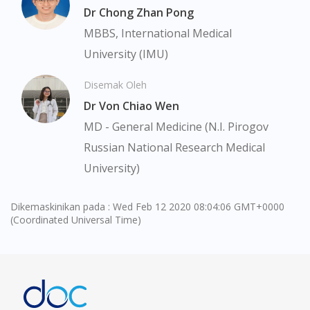
Dr Chong Zhan Pong
Visit DoctorOnCall Singapore
MBBS, International Medical
University (IMU)
You seem to be shopping from Singapore
Disemak Oleh
Dr Von Chiao Wen
You are currently on DoctorOnCall.com.my, our Malaysian
site.
MD - General Medicine (N.I. Pirogov
To serve you better, would you like to head over to
Russian National Research Medical
DoctorOnCall Singapore
?
University)
Continue to DoctorOnCall Singapore
Dikemaskinikan pada : Wed Feb 12 2020 08:04:06 GMT+0000
No, please do not redirect me
(Coordinated Universal Time)