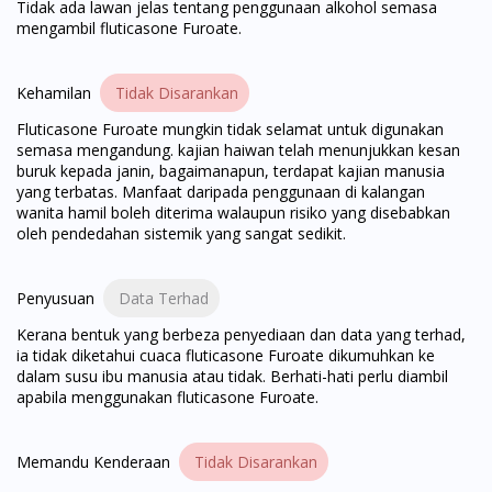
Tidak ada lawan jelas tentang penggunaan alkohol semasa
mengambil fluticasone Furoate.
Visit DoctorOnCall Singapore
Kehamilan
Tidak Disarankan
You seem to be shopping from Singapore
Fluticasone Furoate mungkin tidak selamat untuk digunakan
semasa mengandung. kajian haiwan telah menunjukkan kesan
buruk kepada janin, bagaimanapun, terdapat kajian manusia
You are currently on DoctorOnCall.com.my, our Malaysian
yang terbatas. Manfaat daripada penggunaan di kalangan
site.
wanita hamil boleh diterima walaupun risiko yang disebabkan
oleh pendedahan sistemik yang sangat sedikit.
To serve you better, would you like to head over to
DoctorOnCall Singapore
?
Penyusuan
Data Terhad
Continue to DoctorOnCall Singapore
Kerana bentuk yang berbeza penyediaan dan data yang terhad,
No, please do not redirect me
ia tidak diketahui cuaca fluticasone Furoate dikumuhkan ke
dalam susu ibu manusia atau tidak. Berhati-hati perlu diambil
apabila menggunakan fluticasone Furoate.
Memandu Kenderaan
Tidak Disarankan