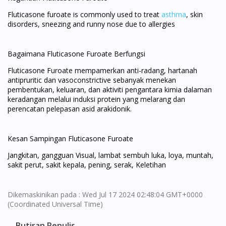
Fluticasone furoate is commonly used to treat
asthma
, skin
disorders, sneezing and runny nose due to allergies
Bagaimana Fluticasone Furoate Berfungsi
Fluticasone Furoate mempamerkan anti-radang, hartanah
antipruritic dan vasoconstrictive sebanyak menekan
pembentukan, keluaran, dan aktiviti pengantara kimia dalaman
keradangan melalui induksi protein yang melarang dan
perencatan pelepasan asid arakidonik.
Kesan Sampingan Fluticasone Furoate
Jangkitan, gangguan Visual, lambat sembuh luka, loya, muntah,
sakit perut, sakit kepala, pening, serak, Keletihan
Dikemaskinikan pada : Wed Jul 17 2024 02:48:04 GMT+0000
(Coordinated Universal Time)
Butiran Penulis