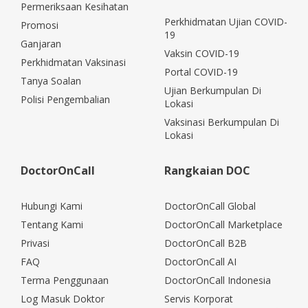
Permeriksaan Kesihatan
Perkhidmatan Ujian COVID-
Promosi
19
Ganjaran
Vaksin COVID-19
Perkhidmatan Vaksinasi
Portal COVID-19
Tanya Soalan
Ujian Berkumpulan Di
Polisi Pengembalian
Lokasi
Vaksinasi Berkumpulan Di
Lokasi
DoctorOnCall
Rangkaian DOC
Hubungi Kami
DoctorOnCall Global
Tentang Kami
DoctorOnCall Marketplace
Privasi
DoctorOnCall B2B
FAQ
DoctorOnCall AI
Terma Penggunaan
DoctorOnCall Indonesia
Log Masuk Doktor
Servis Korporat