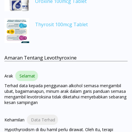
Oroxine 100mcg Tablet
Thyrosit 100mcg Tablet
Visit DoctorOnCall Singapore
Amaran Tentang Levothyroxine
You seem to be shopping from Singapore
Arak
Selamat
Terhad data kepada penggunaan alkohol semasa mengambil
You are currently on DoctorOnCall.com.my, our Malaysian
ubat, bagaimanapun, minum arak dalam garis panduan semasa
site.
mengambil levotiroksina tidak diketahui menyebabkan sebarang
To serve you better, would you like to head over to
kesan sampingan
DoctorOnCall Singapore
?
Kehamilan
Data Terhad
Continue to DoctorOnCall Singapore
Hypothyroidism di ibu hamil perlu dirawat. Oleh itu, terapi