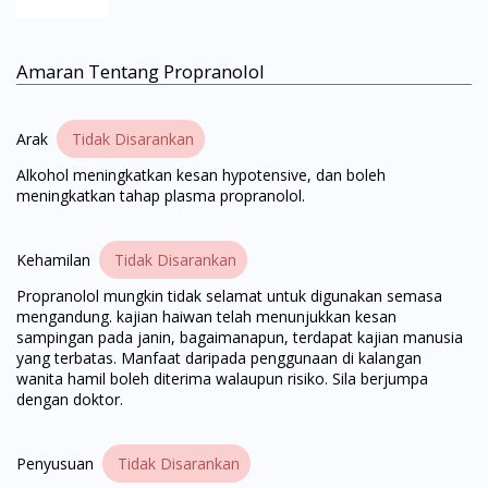
Amaran Tentang Propranolol
Visit DoctorOnCall Singapore
Arak
Tidak Disarankan
Alkohol meningkatkan kesan hypotensive, dan boleh
You seem to be shopping from Singapore
meningkatkan tahap plasma propranolol.
You are currently on DoctorOnCall.com.my, our Malaysian
Kehamilan
Tidak Disarankan
site.
Propranolol mungkin tidak selamat untuk digunakan semasa
To serve you better, would you like to head over to
mengandung. kajian haiwan telah menunjukkan kesan
DoctorOnCall Singapore
?
sampingan pada janin, bagaimanapun, terdapat kajian manusia
yang terbatas. Manfaat daripada penggunaan di kalangan
wanita hamil boleh diterima walaupun risiko. Sila berjumpa
Continue to DoctorOnCall Singapore
dengan doktor.
No, please do not redirect me
Penyusuan
Tidak Disarankan