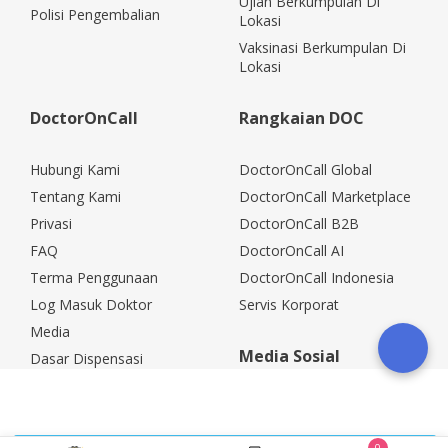
Ujian Berkumpulan Di
Polisi Pengembalian
Lokasi
Vaksinasi Berkumpulan Di
Lokasi
DoctorOnCall
Rangkaian DOC
Hubungi Kami
DoctorOnCall Global
Tentang Kami
DoctorOnCall Marketplace
Privasi
DoctorOnCall B2B
FAQ
DoctorOnCall AI
Terma Penggunaan
DoctorOnCall Indonesia
Log Masuk Doktor
Servis Korporat
Media
Media Sosial
Dasar Dispensasi
Kerjaya
Rakan Kongsi Korporat
Polisi Pemulangan
0