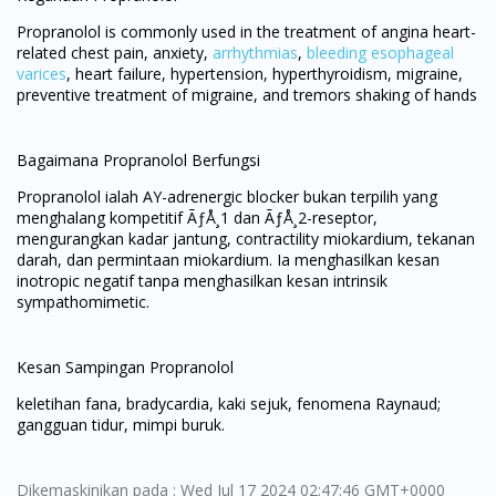
Propranolol is commonly used in the treatment of angina heart-
related chest pain, anxiety,
arrhythmias
,
bleeding esophageal
varices
, heart failure, hypertension, hyperthyroidism, migraine,
preventive treatment of migraine, and tremors shaking of hands
Bagaimana Propranolol Berfungsi
Propranolol ialah AY-adrenergic blocker bukan terpilih yang
menghalang kompetitif ÃƒÅ¸1 dan ÃƒÅ¸2-reseptor,
mengurangkan kadar jantung, contractility miokardium, tekanan
darah, dan permintaan miokardium. Ia menghasilkan kesan
inotropic negatif tanpa menghasilkan kesan intrinsik
sympathomimetic.
Kesan Sampingan Propranolol
keletihan fana, bradycardia, kaki sejuk, fenomena Raynaud;
gangguan tidur, mimpi buruk.
Dikemaskinikan pada : Wed Jul 17 2024 02:47:46 GMT+0000