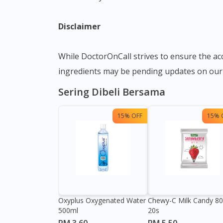
Disclaimer
While DoctorOnCall strives to ensure the a
ingredients may be pending updates on our 
Sering Dibeli Bersama
15% OFF
15% 
Oxyplus Oxygenated Water
Chewy-C Milk Candy 8
500ml
20s
RM 3.60
RM 5.50