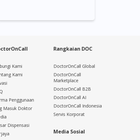
ctorOnCall
Rangkaian DOC
bungi Kami
DoctorOnCall Global
ntang Kami
DoctorOnCall
Marketplace
vasi
DoctorOnCall B2B
Q
DoctorOnCall AI
rma Penggunaan
DoctorOnCall Indonesia
g Masuk Doktor
Servis Korporat
dia
sar Dispensasi
Media Sosial
rjaya