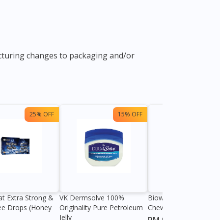
acturing changes to packaging and/or
25% OFF
15% OFF
13%
at Extra Strong &
VK Dermsolve 100%
Biowell Zeero 200mg
ee Drops (Honey
Originality Pure Petroleum
Chewable Tablet
Jelly
RM 9.80