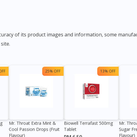
ccuracy of its product images and information, some manuf
site.
OFF
25% OFF
13% OFF
0g
Mr. Throat Extra Mint &
Biowell Terrafast 500mg
Mr. Thro
Visit DoctorOnCall Singapore
Cool Passion Drops (Fruit
Tablet
Sugar Fr
Flavour)
Flavour)
RM 6.50