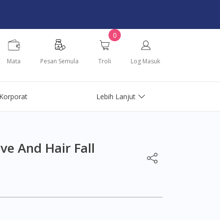
0
Mata
Pesan Semula
Troli
Log Masuk
Korporat
Lebih Lanjut
ve And Hair Fall