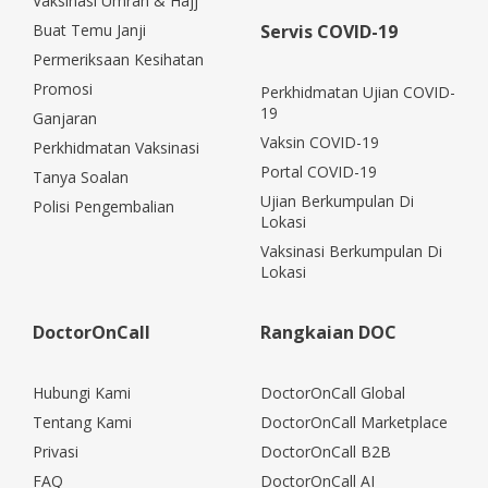
Vaksinasi Umrah & Hajj
Buat Temu Janji
Servis COVID-19
Permeriksaan Kesihatan
Promosi
Perkhidmatan Ujian COVID-
19
Ganjaran
Vaksin COVID-19
Perkhidmatan Vaksinasi
Portal COVID-19
Tanya Soalan
Ujian Berkumpulan Di
Polisi Pengembalian
Lokasi
Vaksinasi Berkumpulan Di
Lokasi
DoctorOnCall
Rangkaian DOC
Hubungi Kami
DoctorOnCall Global
Tentang Kami
DoctorOnCall Marketplace
Privasi
DoctorOnCall B2B
FAQ
DoctorOnCall AI