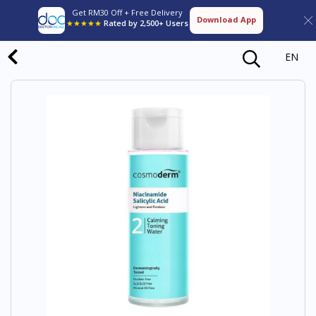
Get RM30 Off + Free Delivery
Download App
★★★★★
Rated by 2,500+ Users
EN