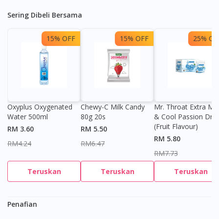
Sering Dibeli Bersama
15% OFF
15% OFF
25% OF
Oxyplus Oxygenated
Chewy-C Milk Candy
Mr. Throat Extra Min
Water 500ml
80g 20s
& Cool Passion Dro
(Fruit Flavour)
RM 3.60
RM 5.50
RM 5.80
RM4.24
RM6.47
RM7.73
Teruskan
Teruskan
Teruskan
Penafian