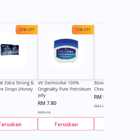
25% OFF
15% OFF
13%
at Extra Strong &
VK Dermsolve 100%
Biowell Zeero 200mg
ee Drops (Honey
Originality Pure Petroleum
Chewable Tablet
Jelly
RM 9.80
RM 7.80
RM11.27
RM9.18
Teruskan
Teruskan
Teruskan