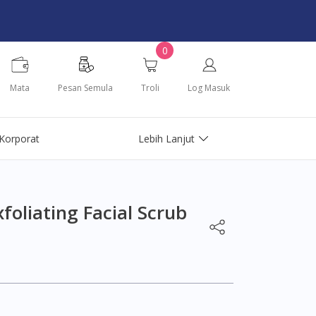
0
Mata
Pesan Semula
Troli
Log Masuk
Korporat
Lebih Lanjut
oliating Facial Scrub