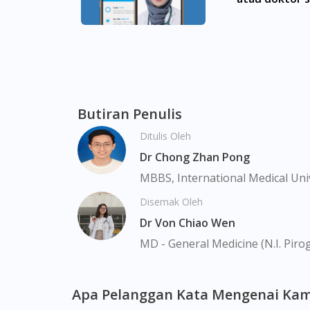
Molek, Taman Perling, Tebrau, Danga Bay, L
Cosmoderm Vitamin E Exfoliating Facial Scru
Bukit Batok, Bukit Merah, Bukit Panjang, Bu
Kang, Clementi, Chinatown, Commonwealt, Cit
Farrer Park, Geylang, Hougang, Harbourfron
Butiran Penulis
Marina, Macpherson, Mandai, Newton, Novena
Ditulis Oleh
Valley, Sembawang, Sengkang, Serangoon, S
Tengah, Upper East Coast, Upper Bukit Tim
Dr Chong Zhan Pong
MBBS, International Medical Uni
Disemak Oleh
Dr Von Chiao Wen
MD - General Medicine (N.I. Piro
Apa Pelanggan Kata Mengenai Kam