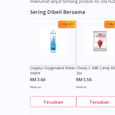
maklumat lanjut tentang produk ini, sila h
Sering Dibeli Bersama
15% OFF
15% 
Oxyplus Oxygenated Water
Chewy-C Milk Candy 8
500ml
20s
RM 3.60
RM 5.50
RM4.24
RM6.47
Teruskan
Teruskan