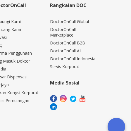
ctorOnCall
Rangkaian DOC
bungi Kami
DoctorOnCall Global
ntang Kami
DoctorOnCall
Marketplace
vasi
DoctorOnCall B2B
Q
DoctorOnCall AI
rma Penggunaan
DoctorOnCall Indonesia
g Masuk Doktor
Servis Korporat
dia
sar Dispensasi
Media Sosial
rjaya
kan Kongsi Korporat
lisi Pemulangan