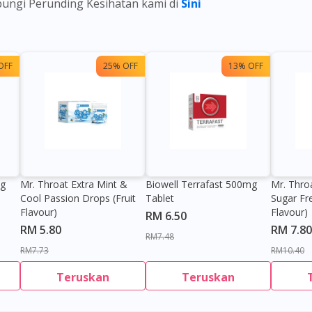
ubungi Perunding Kesihatan kami di
Sini
OFF
25% OFF
13% OFF
0g
Mr. Throat Extra Mint &
Biowell Terrafast 500mg
Mr. Thro
Cool Passion Drops (Fruit
Tablet
Sugar Fr
Flavour)
Flavour)
RM 6.50
RM 5.80
RM 7.80
RM7.48
RM7.73
RM10.40
Teruskan
Teruskan