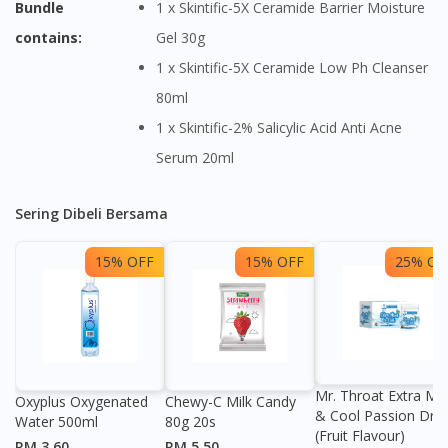
Bundle
1 x Skintific-5X Ceramide Barrier Moisture
contains:
Gel 30g
1 x Skintific-5X Ceramide Low Ph Cleanser
80ml
1 x Skintific-2% Salicylic Acid Anti Acne
Serum 20ml
Sering Dibeli Bersama
15% OFF
15% OFF
25% OF
Mr. Throat Extra Min
Oxyplus Oxygenated
Chewy-C Milk Candy
& Cool Passion Dro
Water 500ml
80g 20s
(Fruit Flavour)
RM 3.60
RM 5.50