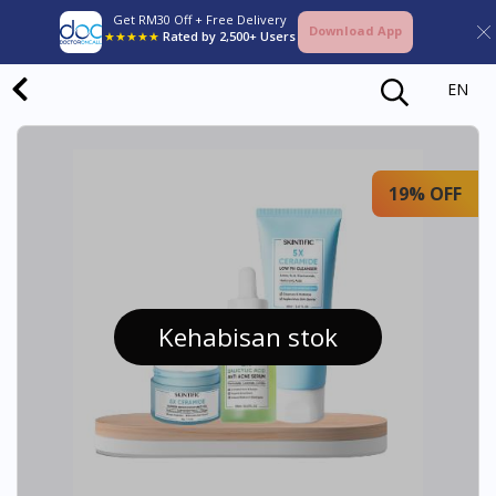
Get RM30 Off + Free Delivery
Download App
★★★★★
Rated by 2,500+ Users
EN
19% OFF
Kehabisan stok