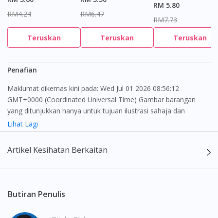
RM 5.80
RM4.24
RM6.47
RM7.73
Teruskan
Teruskan
Teruskan
Penafian
Maklumat dikemas kini pada: Wed Jul 01 2026 08:56:12
GMT+0000 (Coordinated Universal Time) Gambar barangan
yang ditunjukkan hanya untuk tujuan ilustrasi sahaja dan
mungkin tidak seperti produk yang sebenar
Lihat Lagi
Kandungan laman web ini adalah bertujuan untuk memberi
Artikel Kesihatan Berkaitan
maklumat sahaja, bagi kegunaan para pengamal perubatan dan
bukan bertujuan sebagai rujukan kepada pengguna untuk
membuat sebarang pembelian atau menggantikan nasihat
seorang pengamal perubatan. Keberkesanan dan kesan
Butiran Penulis
sampingan ubat-ubatan mungkin berbeza dari seorang
pengguna dengan pengguna yang lain. Kami tidak menyarankan