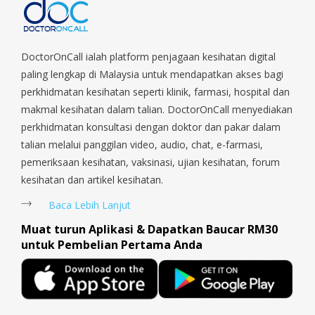
Parade, Marina, Macpherson, Mandai, Newton, Novena,
Orchard, Pasir Ris, Punggol, Potong Pasir, Paya Lebar,
Queenstown, Raffles Place, Rochor, River Valley, Sembawang,
Sengkang, Serangoon, Serangoon Rd, Seletar, Tampines, Toa
DoctorOnCall ialah platform penjagaan kesihatan digital
Payoh, Tanjong Pagar, Telok Blangah, Tanglin, Thomson, Tuas,
paling lengkap di Malaysia untuk mendapatkan akses bagi
Tengah, Upper East Coast, Upper Bukit Timah, Upper Thomson,
perkhidmatan kesihatan seperti klinik, farmasi, hospital dan
Woodlands, West Coast, Yishun, Yio Chu Kang.
makmal kesihatan dalam talian. DoctorOnCall menyediakan
perkhidmatan konsultasi dengan doktor dan pakar dalam
talian melalui panggilan video, audio, chat, e-farmasi,
pemeriksaan kesihatan, vaksinasi, ujian kesihatan, forum
kesihatan dan artikel kesihatan.
Baca Lebih Lanjut
Muat turun Aplikasi & Dapatkan Baucar RM30
untuk Pembelian Pertama Anda