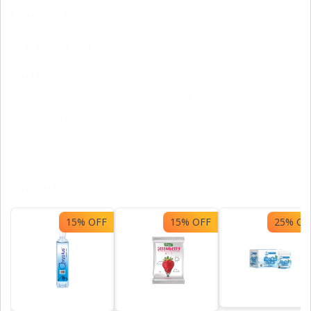
Ingredients:
Direction of Use:
Disclaimer:
While DoctorOnCall strives to ensure the accuracy of its product
images and information, some manufacturing changes to
packaging and/or ingredients may be pending updates on our
site.
Sering Dibeli Bersama
15% OFF
15% OFF
25% OF