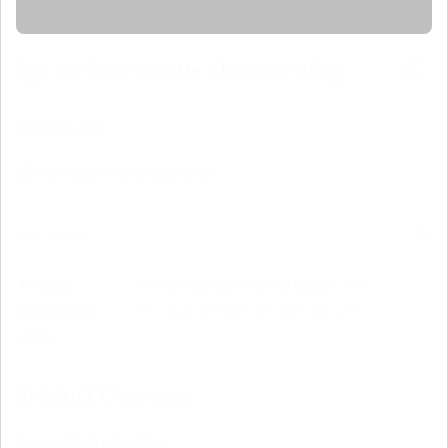
Ego QV Face Gentle Cleanser 250g
RM 52.20
990 orang telah membeli ini
250g
Pilih Varian
Produk
Pilih produk alternatif di bawah,
atau
kehabisan
bercakap dengan ahli farmasi kami
.
stok.
Product Overview
General Introduction: