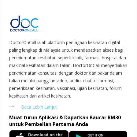
Park, Geylang, Hougang, Harbourfront, Holland, Jurong, Jurong
East, Jurong West, Kallang/ Whampoa, Lim Chu Kang, Marine
Parade, Marina, Macpherson, Mandai, Newton, Novena,
Orchard, Pasir Ris, Punggol, Potong Pasir, Paya Lebar,
Queenstown, Raffles Place, Rochor, River Valley, Sembawang,
Sengkang, Serangoon, Serangoon Rd, Seletar, Tampines, Toa
DoctorOnCall ialah platform penjagaan kesihatan digital
Payoh, Tanjong Pagar, Telok Blangah, Tanglin, Thomson, Tuas,
paling lengkap di Malaysia untuk mendapatkan akses bagi
Tengah, Upper East Coast, Upper Bukit Timah, Upper Thomson,
perkhidmatan kesihatan seperti klinik, farmasi, hospital dan
Woodlands, West Coast, Yishun, Yio Chu Kang.
makmal kesihatan dalam talian. DoctorOnCall menyediakan
perkhidmatan konsultasi dengan doktor dan pakar dalam
talian melalui panggilan video, audio, chat, e-farmasi,
pemeriksaan kesihatan, vaksinasi, ujian kesihatan, forum
kesihatan dan artikel kesihatan.
Baca Lebih Lanjut
Muat turun Aplikasi & Dapatkan Baucar RM30
untuk Pembelian Pertama Anda