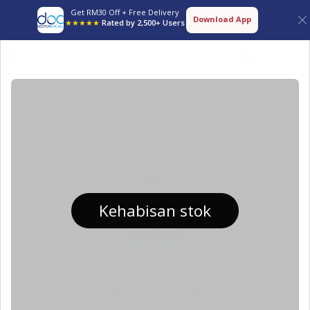
Get RM30 Off + Free Delivery
Download App
★★★★★
Rated by 2,500+ Users
EN
Kehabisan stok