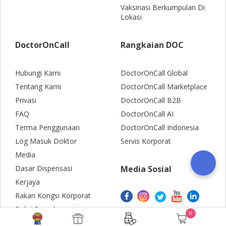
Vaksinasi Berkumpulan Di
Lokasi
DoctorOnCall
Rangkaian DOC
Hubungi Kami
DoctorOnCall Global
Tentang Kami
DoctorOnCall Marketplace
Privasi
DoctorOnCall B2B
FAQ
DoctorOnCall AI
Terma Penggunaan
DoctorOnCall Indonesia
Log Masuk Doktor
Servis Korporat
Media
Dasar Dispensasi
Media Sosial
Kerjaya
Rakan Kongsi Korporat
Polisi Pemulangan
0