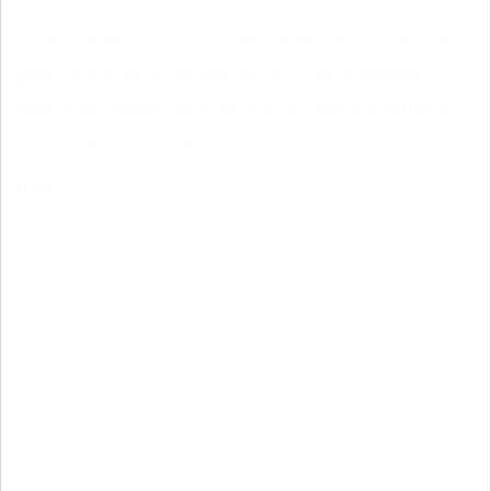
QV Face Gentle Cleanser has been scientifically formulated to
gently cleanse dry or sensitive skin. The creamy formulation
helps protect against the drying effect of cleansing and leave
skin feeling fresh, soft, and moisturized.
Uses:
Added moisturizers help protect your skin against drying
effects of cleansing or moisture loss during cleansing,
while vitamin E provides antioxidant benefits.
Gently cleanses the delicate face and neck area.
Maintains skin's protective properties and doesn't strip
away natural oils like soap can.
pH-balanced, low-irritant formulation, free from
fragrance, colour, lanolin and propylene glycol.