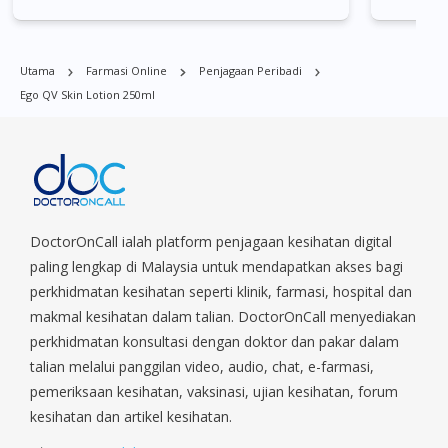
Quay, Buona Vista, Beach Road, Bugis, Balestier, Boon Lay,
Central Area, Choa Chu Kang, Clementi, Chinatown,
Commonwealt, City Hall, Clarke Quay, Changi Airport, Changi
Utama
Farmasi Online
Penjagaan Peribadi
Village, Clementi Park, Dairy Farm, Eunos, East Coast, Farrer
Ego QV Skin Lotion 250ml
Park, Geylang, Hougang, Harbourfront, Holland, Jurong, Jurong
East, Jurong West, Kallang/ Whampoa, Lim Chu Kang, Marine
Parade, Marina, Macpherson, Mandai, Newton, Novena,
Orchard, Pasir Ris, Punggol, Potong Pasir, Paya Lebar,
Queenstown, Raffles Place, Rochor, River Valley, Sembawang,
Sengkang, Serangoon, Serangoon Rd, Seletar, Tampines, Toa
Payoh, Tanjong Pagar, Telok Blangah, Tanglin, Thomson, Tuas,
DoctorOnCall ialah platform penjagaan kesihatan digital
Tengah, Upper East Coast, Upper Bukit Timah, Upper Thomson,
paling lengkap di Malaysia untuk mendapatkan akses bagi
Woodlands, West Coast, Yishun, Yio Chu Kang.
perkhidmatan kesihatan seperti klinik, farmasi, hospital dan
makmal kesihatan dalam talian. DoctorOnCall menyediakan
perkhidmatan konsultasi dengan doktor dan pakar dalam
talian melalui panggilan video, audio, chat, e-farmasi,
pemeriksaan kesihatan, vaksinasi, ujian kesihatan, forum
kesihatan dan artikel kesihatan.