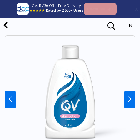
Get RM30 Off + Free Delivery
Download App
★★★★★
Rated by 2,500+ Users
EN