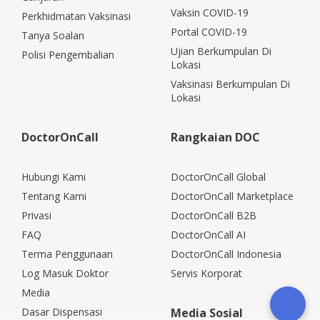
Vaksin COVID-19
Perkhidmatan Vaksinasi
Portal COVID-19
Tanya Soalan
Ujian Berkumpulan Di
Polisi Pengembalian
Lokasi
Vaksinasi Berkumpulan Di
Lokasi
DoctorOnCall
Rangkaian DOC
Hubungi Kami
DoctorOnCall Global
Tentang Kami
DoctorOnCall Marketplace
Privasi
DoctorOnCall B2B
FAQ
DoctorOnCall AI
Terma Penggunaan
DoctorOnCall Indonesia
Log Masuk Doktor
Servis Korporat
Media
Dasar Dispensasi
Media Sosial