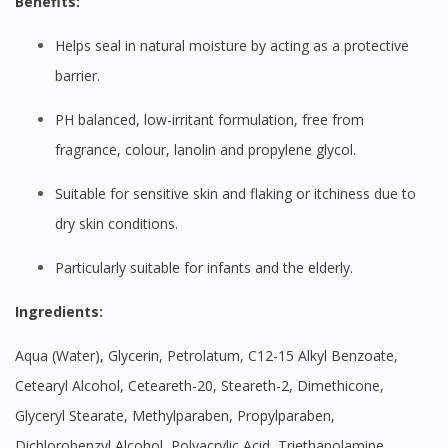
Benefits:
Helps seal in natural moisture by acting as a protective
barrier.
pH balanced, low-irritant formulation, free from
fragrance, colour, lanolin and propylene glycol.
Suitable for sensitive skin and flaking or itchiness due to
dry skin conditions.
Particularly suitable for infants and the elderly.
Ingredients:
Aqua (Water), Glycerin, Petrolatum, C12-15 Alkyl Benzoate,
Cetearyl Alcohol, Ceteareth-20, Steareth-2, Dimethicone,
Glyceryl Stearate, Methylparaben, Propylparaben,
Dichlorobenzyl Alcohol, Polyacrylic Acid, Triethanolamine