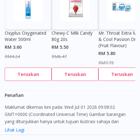
Oxyplus Oxygenated
Chewy-C Milk Candy
Mr. Throat Extra Min
Water 500ml
80g 20s
& Cool Passion Dro
(Fruit Flavour)
RM 3.60
RM 5.50
RM 5.80
RM4.24
RM6.47
RM7.73
Teruskan
Teruskan
Teruskan
Penafian
Maklumat dikemas kini pada: Wed Jul 01 2026 09:08:02
GMT+0000 (Coordinated Universal Time) Gambar barangan
Visit DoctorOnCall Singapore
yang ditunjukkan hanya untuk tujuan ilustrasi sahaja dan
mungkin tidak seperti produk yang sebenar
Lihat Lagi
You seem to be shopping from Singapore