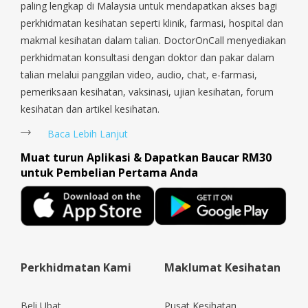
Serangoon Rd, Seletar, Tampines, Toa Payoh, Tanjong Pagar,
paling lengkap di Malaysia untuk mendapatkan akses bagi
Telok Blangah, Tanglin, Thomson, Tuas, Tengah, Upper East
perkhidmatan kesihatan seperti klinik, farmasi, hospital dan
Coast, Upper Bukit Timah, Upper Thomson, Woodlands, West
makmal kesihatan dalam talian. DoctorOnCall menyediakan
Coast, Yishun, Yio Chu Kang.
perkhidmatan konsultasi dengan doktor dan pakar dalam
talian melalui panggilan video, audio, chat, e-farmasi,
pemeriksaan kesihatan, vaksinasi, ujian kesihatan, forum
kesihatan dan artikel kesihatan.
Baca Lebih Lanjut
Muat turun Aplikasi & Dapatkan Baucar RM30
untuk Pembelian Pertama Anda
Perkhidmatan Kami
Maklumat Kesihatan
Beli Ubat
Pusat Kesihatan