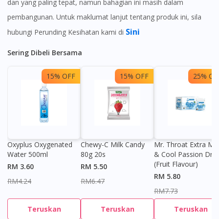
dan yang paling tepat, namun bahagian ini masih dalam
pembangunan. Untuk maklumat lanjut tentang produk ini, sila
Sini
hubungi Perunding Kesihatan kami di
Sering Dibeli Bersama
15% OFF
15% OFF
25% OF
Oxyplus Oxygenated
Chewy-C Milk Candy
Mr. Throat Extra Min
Water 500ml
80g 20s
& Cool Passion Dro
(Fruit Flavour)
RM 3.60
RM 5.50
RM 5.80
RM4.24
RM6.47
RM7.73
Teruskan
Teruskan
Teruskan