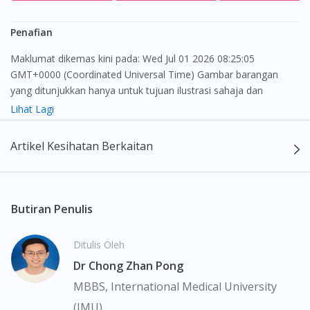
Penafian
Maklumat dikemas kini pada: Wed Jul 01 2026 08:25:05
GMT+0000 (Coordinated Universal Time) Gambar barangan
yang ditunjukkan hanya untuk tujuan ilustrasi sahaja dan
mungkin tidak seperti produk yang sebenar
Lihat Lagi
Kandungan laman web ini adalah bertujuan untuk memberi
Artikel Kesihatan Berkaitan
maklumat sahaja, bagi kegunaan para pengamal perubatan dan
bukan bertujuan sebagai rujukan kepada pengguna untuk
membuat sebarang pembelian atau menggantikan nasihat
seorang pengamal perubatan. Keberkesanan dan kesan
Butiran Penulis
sampingan ubat-ubatan mungkin berbeza dari seorang
pengguna dengan pengguna yang lain. Kami tidak menyarankan
Ditulis Oleh
pengguna untuk membuat diagnosis atau rawatan sendiri.
Dr Chong Zhan Pong
Pesakit haruslah sentiasa mendapatkan nasihat daripada doktor
atau ahli farmasi bertauliah sebelum mengambil atau
MBBS, International Medical University
menggunakan sebarang ubat-ubatan. Isi kandungan laman web
(IMU)