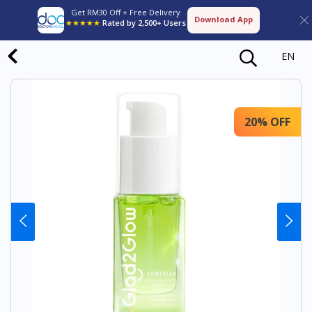
Get RM30 Off + Free Delivery
Download App
★★★★★
Rated by 2,500+ Users
EN
20% OFF