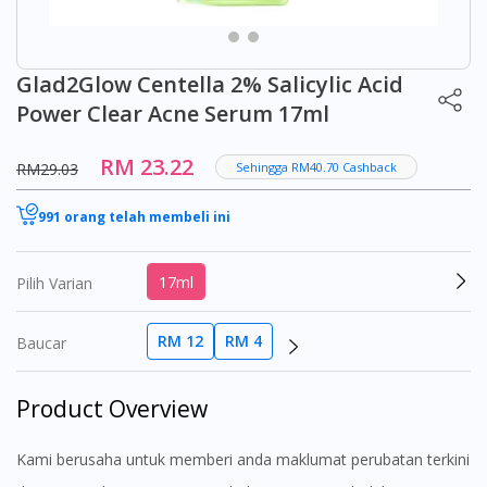
Glad2Glow Centella 2% Salicylic Acid
Power Clear Acne Serum 17ml
RM 23.22
RM29.03
Sehingga RM40.70 Cashback
991 orang telah membeli ini
17ml
Pilih Varian
RM 12
RM 4
Baucar
Product Overview
Kami berusaha untuk memberi anda maklumat perubatan terkini