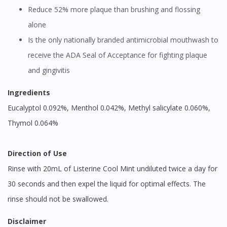
Reduce 52% more plaque than brushing and flossing
alone
Is the only nationally branded antimicrobial mouthwash to
receive the ADA Seal of Acceptance for fighting plaque
and gingivitis
Ingredients
Eucalyptol 0.092%, Menthol 0.042%, Methyl salicylate 0.060%,
Thymol 0.064%
Direction of Use
Rinse with 20mL of Listerine Cool Mint undiluted twice a day for
30 seconds and then expel the liquid for optimal effects. The
rinse should not be swallowed.
Disclaimer