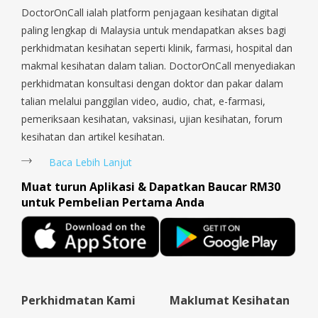
Sengkang, Serangoon, Serangoon Rd, Seletar, Tampines, Toa
DoctorOnCall ialah platform penjagaan kesihatan digital
Payoh, Tanjong Pagar, Telok Blangah, Tanglin, Thomson, Tuas,
paling lengkap di Malaysia untuk mendapatkan akses bagi
Tengah, Upper East Coast, Upper Bukit Timah, Upper Thomson,
perkhidmatan kesihatan seperti klinik, farmasi, hospital dan
Woodlands, West Coast, Yishun, Yio Chu Kang.
makmal kesihatan dalam talian. DoctorOnCall menyediakan
perkhidmatan konsultasi dengan doktor dan pakar dalam
talian melalui panggilan video, audio, chat, e-farmasi,
pemeriksaan kesihatan, vaksinasi, ujian kesihatan, forum
kesihatan dan artikel kesihatan.
Baca Lebih Lanjut
Muat turun Aplikasi & Dapatkan Baucar RM30
untuk Pembelian Pertama Anda
Perkhidmatan Kami
Maklumat Kesihatan