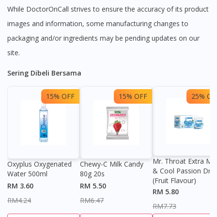
While DoctorOnCall strives to ensure the accuracy of its product
images and information, some manufacturing changes to
packaging and/or ingredients may be pending updates on our
site.
Sering Dibeli Bersama
15% OFF
15% OFF
25% OF
Mr. Throat Extra Min
Oxyplus Oxygenated
Chewy-C Milk Candy
& Cool Passion Dro
Water 500ml
80g 20s
(Fruit Flavour)
RM 3.60
RM 5.50
RM 5.80
RM4.24
RM6.47
RM7.73