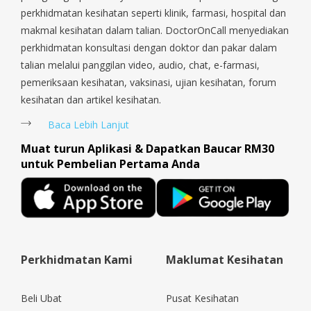
Tengah, Upper East Coast, Upper Bukit Timah, Upper Thomson,
perkhidmatan kesihatan seperti klinik, farmasi, hospital dan
Woodlands, West Coast, Yishun, Yio Chu Kang.
makmal kesihatan dalam talian. DoctorOnCall menyediakan
perkhidmatan konsultasi dengan doktor dan pakar dalam
talian melalui panggilan video, audio, chat, e-farmasi,
pemeriksaan kesihatan, vaksinasi, ujian kesihatan, forum
kesihatan dan artikel kesihatan.
Baca Lebih Lanjut
Muat turun Aplikasi & Dapatkan Baucar RM30
untuk Pembelian Pertama Anda
Perkhidmatan Kami
Maklumat Kesihatan
Beli Ubat
Pusat Kesihatan