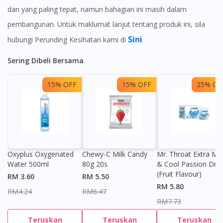
dan yang paling tepat, namun bahagian ini masih dalam
pembangunan. Untuk maklumat lanjut tentang produk ini, sila
Sini
hubungi Perunding Kesihatan kami di
Sering Dibeli Bersama
15% OFF
15% OFF
25% OF
Oxyplus Oxygenated
Chewy-C Milk Candy
Mr. Throat Extra Min
Water 500ml
80g 20s
& Cool Passion Dro
(Fruit Flavour)
RM 3.60
RM 5.50
RM 5.80
RM4.24
RM6.47
RM7.73
Teruskan
Teruskan
Teruskan