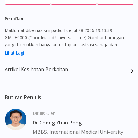
Penafian
Maklumat dikemas kini pada: Tue Jul 28 2026 19:13:39
GMT+0000 (Coordinated Universal Time) Gambar barangan
yang ditunjukkan hanya untuk tujuan ilustrasi sahaja dan
mungkin tidak seperti produk yang sebenar
Lihat Lagi
Kandungan laman web ini adalah bertujuan untuk memberi
Artikel Kesihatan Berkaitan
maklumat sahaja, bagi kegunaan para pengamal perubatan dan
bukan bertujuan sebagai rujukan kepada pengguna untuk
membuat sebarang pembelian atau menggantikan nasihat
seorang pengamal perubatan. Keberkesanan dan kesan
Butiran Penulis
sampingan ubat-ubatan mungkin berbeza dari seorang
pengguna dengan pengguna yang lain. Kami tidak menyarankan
Ditulis Oleh
pengguna untuk membuat diagnosis atau rawatan sendiri.
Dr Chong Zhan Pong
Pesakit haruslah sentiasa mendapatkan nasihat daripada doktor
atau ahli farmasi bertauliah sebelum mengambil atau
MBBS, International Medical University
menggunakan sebarang ubat-ubatan. Isi kandungan laman web