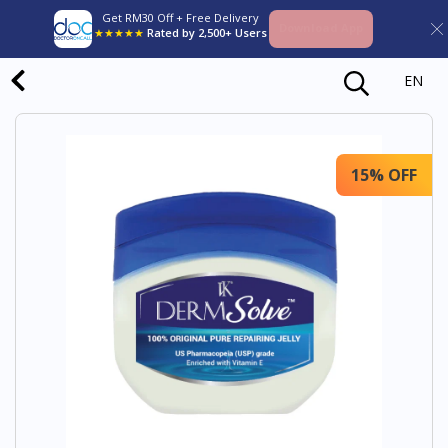
Get RM30 Off + Free Delivery
Download App
★★★★★
Rated by 2,500+ Users
EN
15% OFF