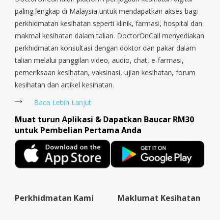
Serangoon Rd, Seletar, Tampines, Toa Payoh, Tanjong Pagar,
paling lengkap di Malaysia untuk mendapatkan akses bagi
Telok Blangah, Tanglin, Thomson, Tuas, Tengah, Upper East
perkhidmatan kesihatan seperti klinik, farmasi, hospital dan
Coast, Upper Bukit Timah, Upper Thomson, Woodlands, West
makmal kesihatan dalam talian. DoctorOnCall menyediakan
Coast, Yishun, Yio Chu Kang.
perkhidmatan konsultasi dengan doktor dan pakar dalam
talian melalui panggilan video, audio, chat, e-farmasi,
pemeriksaan kesihatan, vaksinasi, ujian kesihatan, forum
kesihatan dan artikel kesihatan.
Baca Lebih Lanjut
Muat turun Aplikasi & Dapatkan Baucar RM30
untuk Pembelian Pertama Anda
Perkhidmatan Kami
Maklumat Kesihatan