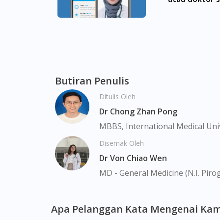
Perling, Tebrau, Danga Bay, Larkin, Nusajay
Omma Acacia Mangium Honey 400ml boleh dida
Bukit Merah, Bukit Panjang, Bukit Timah, Bo
Chinatown, Commonwealt, City Hall, Clarke Q
Geylang, Hougang, Harbourfront, Holland, 
Butiran Penulis
Macpherson, Mandai, Newton, Novena, Orchar
Ditulis Oleh
Sembawang, Sengkang, Serangoon, Serangoo
Tengah, Upper East Coast, Upper Bukit Tim
Dr Chong Zhan Pong
MBBS, International Medical Uni
Disemak Oleh
Dr Von Chiao Wen
MD - General Medicine (N.I. Piro
Apa Pelanggan Kata Mengenai Kam