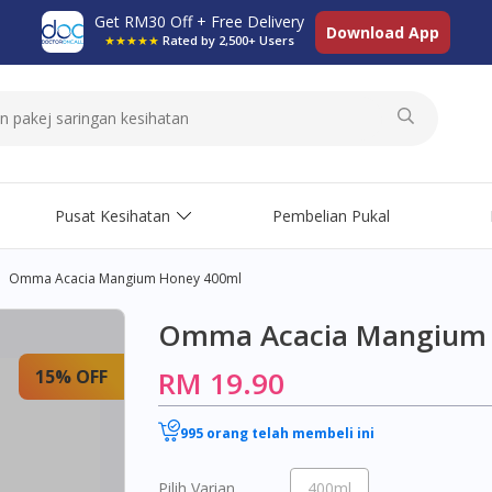
Get RM30 Off + Free Delivery
Download App
★★★★★
Rated by 2,500+ Users
Pusat Kesihatan
Pembelian Pukal
Omma Acacia Mangium Honey 400ml
Omma Acacia Mangium 
RM 19.90
15% OFF
995 orang telah membeli ini
Pilih Varian
400ml