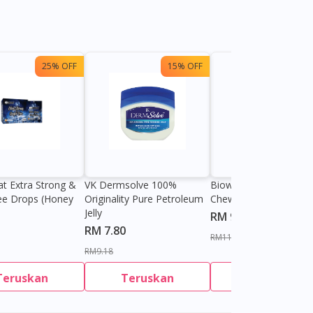
25% OFF
15% OFF
13%
at Extra Strong &
VK Dermsolve 100%
Biowell Zeero 200mg
ee Drops (Honey
Originality Pure Petroleum
Chewable Tablet
Jelly
RM 9.80
RM 7.80
RM11.27
RM9.18
Teruskan
Teruskan
Teruskan