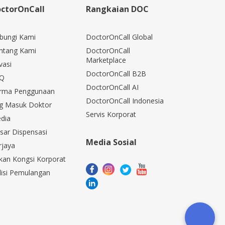
ctorOnCall
Rangkaian DOC
bungi Kami
DoctorOnCall Global
ntang Kami
DoctorOnCall
Marketplace
vasi
DoctorOnCall B2B
Q
DoctorOnCall AI
rma Penggunaan
DoctorOnCall Indonesia
g Masuk Doktor
Servis Korporat
dia
sar Dispensasi
Media Sosial
rjaya
kan Kongsi Korporat
lisi Pemulangan