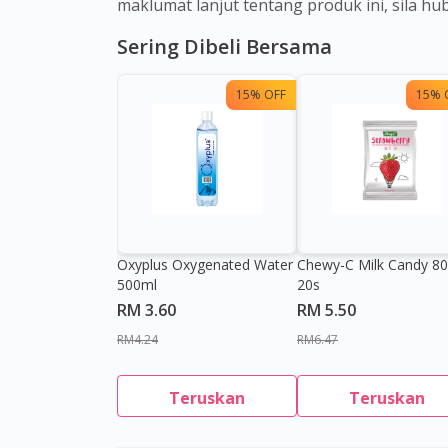
maklumat lanjut tentang produk ini, sila h
Sering Dibeli Bersama
15% OFF
15% 
Oxyplus Oxygenated Water
Chewy-C Milk Candy 8
500ml
20s
RM 3.60
RM 5.50
RM4.24
RM6.47
Teruskan
Teruskan