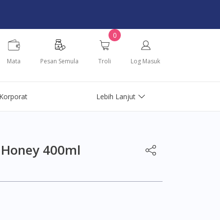
0
Mata
Pesan Semula
Troli
Log Masuk
Korporat
Lebih Lanjut
Honey 400ml