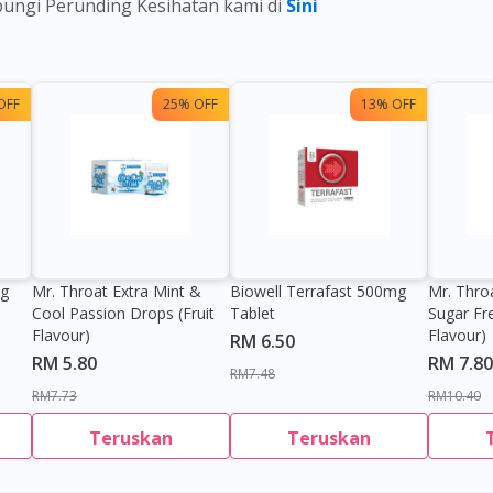
ubungi Perunding Kesihatan kami di
Sini
OFF
25% OFF
13% OFF
0g
Mr. Throat Extra Mint &
Biowell Terrafast 500mg
Mr. Thro
Cool Passion Drops (Fruit
Tablet
Sugar Fr
Flavour)
Flavour)
RM 6.50
RM 5.80
RM 7.80
RM7.48
RM7.73
RM10.40
Teruskan
Teruskan