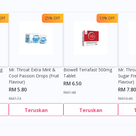
OFF
25% OFF
13% OFF
0g
Mr. Throat Extra Mint &
Biowell Terrafast 500mg
Mr. Thro
Cool Passion Drops (Fruit
Tablet
Sugar Fr
Flavour)
Flavour)
RM 6.50
RM 5.80
RM 7.80
RM7.48
RM7.73
RM10.40
Visit DoctorOnCall Singapore
Teruskan
Teruskan
You seem to be shopping from Singapore