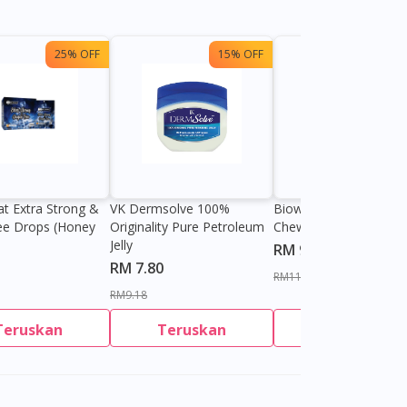
25% OFF
15% OFF
13%
at Extra Strong &
VK Dermsolve 100%
Biowell Zeero 200mg
ee Drops (Honey
Originality Pure Petroleum
Chewable Tablet
Jelly
RM 9.80
RM 7.80
RM11.27
RM9.18
Teruskan
Teruskan
Teruskan