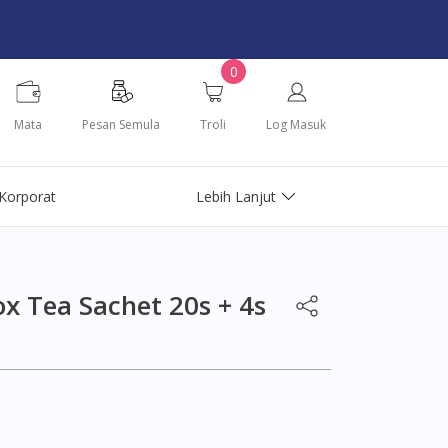
0
Mata
Pesan Semula
Troli
Log Masuk
Korporat
Lebih Lanjut
x Tea Sachet 20s + 4s