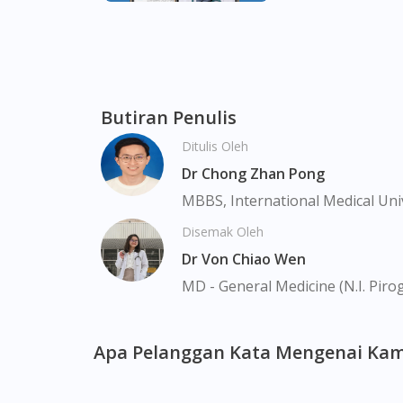
Total Image Beauty Dutox Tea Sachet 20s + 
Bukit Batok, Bukit Merah, Bukit Panjang, Bu
Kang, Clementi, Chinatown, Commonwealt, Cit
Farrer Park, Geylang, Hougang, Harbourfron
Butiran Penulis
Marina, Macpherson, Mandai, Newton, Novena
Ditulis Oleh
Valley, Sembawang, Sengkang, Serangoon, S
Tengah, Upper East Coast, Upper Bukit Tim
Dr Chong Zhan Pong
MBBS, International Medical Uni
Disemak Oleh
Dr Von Chiao Wen
MD - General Medicine (N.I. Piro
Apa Pelanggan Kata Mengenai Kam