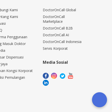
bungi Kami
DoctorOnCall Global
ntang Kami
DoctorOnCall
Marketplace
vasi
DoctorOnCall B2B
Q
DoctorOnCall AI
rma Penggunaan
DoctorOnCall Indonesia
g Masuk Doktor
Servis Korporat
dia
sar Dispensasi
Media Sosial
rjaya
kan Kongsi Korporat
lisi Pemulangan