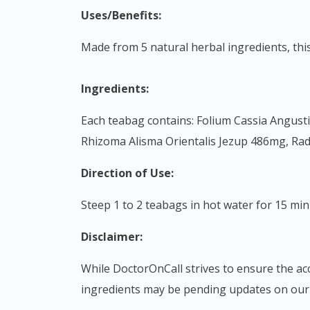
Uses/Benefits:
Made from 5 natural herbal ingredients, thi
Ingredients:
Each teabag contains: Folium Cassia Angustifolia 1458mg, Flos Chrysanthemum Morifolium Ramat 324mg, Frustus Cassia Obtusifolia L 432mg,
Rhizoma Alisma Orientalis Jezup 486mg, Radix
Direction of Use:
Steep 1 to 2 teabags in hot water for 15 min
Disclaimer:
While DoctorOnCall strives to ensure the accuracy of its product images and information, some manufacturing changes to packaging and/or
ingredients may be pending updates on our 