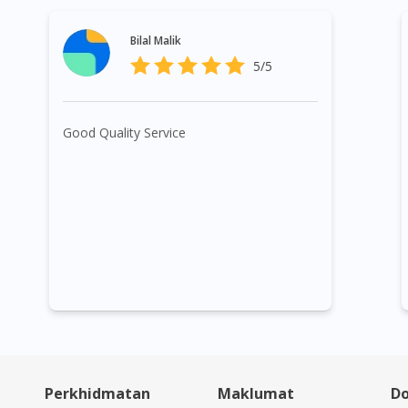
Bilal Malik
5/5
Good Quality Service
Perkhidmatan
Maklumat
Do