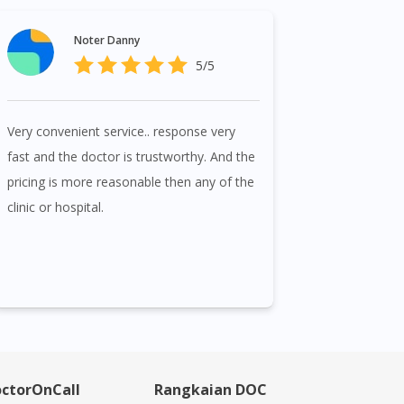
Noter Danny
5/5
Very convenient service.. response very
fast and the doctor is trustworthy. And the
pricing is more reasonable then any of the
clinic or hospital.
ctorOnCall
Rangkaian DOC