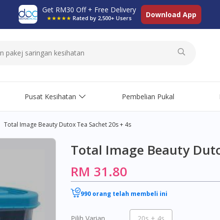
Get RM30 Off + Free Delivery
Download App
★★★★★
Rated by 2,500+ Users
Pusat Kesihatan
Pembelian Pukal
Total Image Beauty Dutox Tea Sachet 20s + 4s
Total Image Beauty Duto
RM 31.80
990 orang telah membeli ini
Pilih Varian
20s + 4s