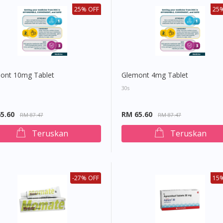
25% OFF
25%
You are currently on DoctorOnCall.com.my, our Malaysian site.
To serve you better, would you like to head over to
DoctorOnCall Singapore
?
Continue to DoctorOnCall Singapore
ont 10mg Tablet
Glemont 4mg Tablet
No, please do not redirect me
30s
5.60
RM 65.60
RM 87.47
RM 87.47
Teruskan
Teruskan
-27% OFF
15%