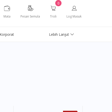
0
Mata
Pesan Semula
Troli
Log Masuk
Korporat
Lebih Lanjut