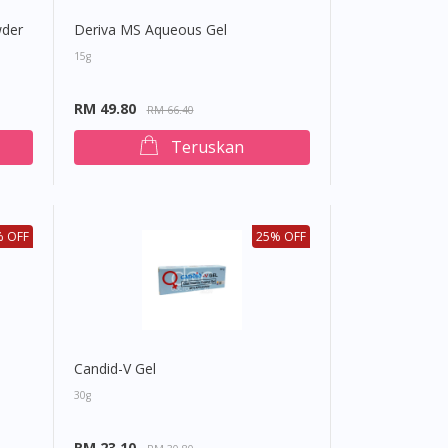
wder
Deriva MS Aqueous Gel
15g
RM 49.80
RM 66.40
Teruskan
 OFF
25% OFF
Candid-V Gel
30g
RM 23.10