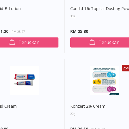
id-B Lotion
Candid 1% Topical Dusting Po
30g
1.20
RM 25.80
RM 28.27
Teruskan
Teruskan
25%
id Cream
Konzert 2% Cream
20g
8.00
RM 36.50