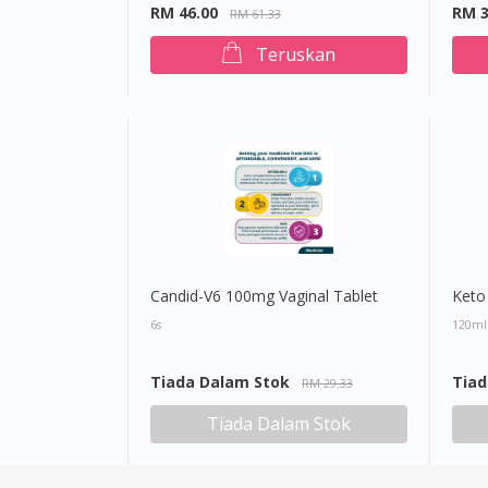
RM 46.00
RM 3
RM 61.33
Teruskan
Candid-V6 100mg Vaginal Tablet
Keto
6s
120ml
Tiada Dalam Stok
Tiad
RM 29.33
Tiada Dalam Stok