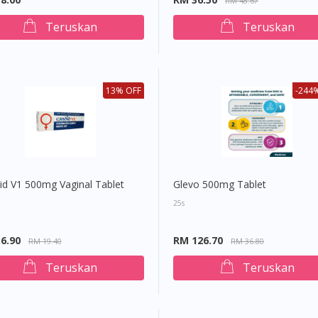
RM 48.67
Teruskan
Teruskan
13% OFF
-244
id V1 500mg Vaginal Tablet
Glevo 500mg Tablet
25s
6.90
RM 126.70
RM 19.40
RM 36.80
Visit DoctorOnCall Singapore
Teruskan
Teruskan
You seem to be shopping from Singapore