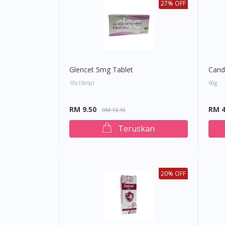
27% OFF
Glencet 5mg Tablet
Cand
10s (strip)
60g
RM 9.50
RM 4
RM 13.10
Teruskan
20% OFF