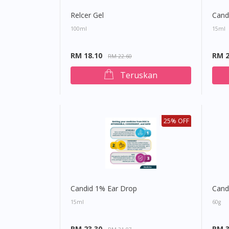
Relcer Gel
Cand
100ml
15ml
RM 18.10
RM 2
RM 22.60
Teruskan
25% OFF
Candid 1% Ear Drop
Cand
15ml
60g
RM 23.30
RM 3