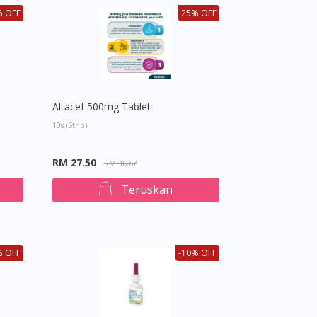
 OFF
25% OFF
Altacef 500mg Tablet
10s (strip)
RM 27.50
RM 36.67
Teruskan
 OFF
-10% OFF