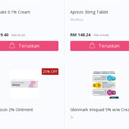
te 0.1% Cream
Aprezo 30mg Tablet
30s (Box)
9.40
RM 148.24
RM 15.33
RM 174.40
Teruskan
Teruskan
25% OFF
rocin 2% Ointment
Glenmark Imiquad 5% w/w Cr
3s