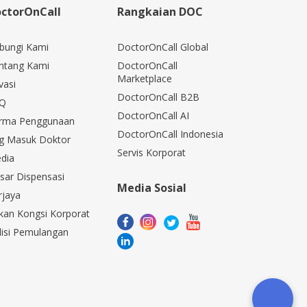
ctorOnCall
Rangkaian DOC
bungi Kami
DoctorOnCall Global
ntang Kami
DoctorOnCall
Marketplace
vasi
DoctorOnCall B2B
Q
DoctorOnCall AI
rma Penggunaan
DoctorOnCall Indonesia
g Masuk Doktor
Servis Korporat
dia
sar Dispensasi
Media Sosial
rjaya
kan Kongsi Korporat
lisi Pemulangan