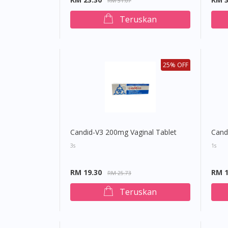
RM 31.07
Teruskan
25% OFF
Candid-V3 200mg Vaginal Tablet
Cand
3s
1s
RM 19.30
RM 1
RM 25.73
Teruskan