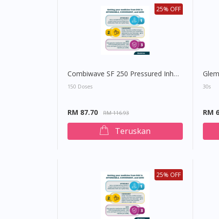
25% OFF
Combiwave SF 250 Pressured Inhalation
Glem
150 Doses
30s
RM 87.70
RM 6
RM 116.93
Teruskan
25% OFF