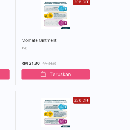
20% OFF
Momate Ointment
15g
RM 21.30
RM 26.60
Teruskan
25% OFF