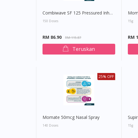
Combiwave SF 125 Pressured Inhalation
Moma
150 Doses
15g
RM 86.90
RM 1
RM 115.87
Teruskan
25% OFF
Momate 50mcg Nasal Spray
Supi
140 Doses
15g