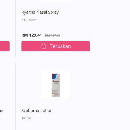
Ryaltris Nasal Spray
240 Doses
RM 129.41
RM 117.65
Teruskan
eam
Scaboma Lotion
100ml