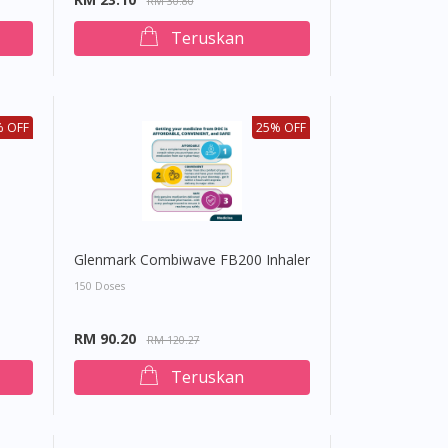
RM 30.80
Teruskan
% OFF
25% OFF
Glenmark Combiwave FB200 Inhaler
150 Doses
RM 90.20
RM 120.27
Teruskan