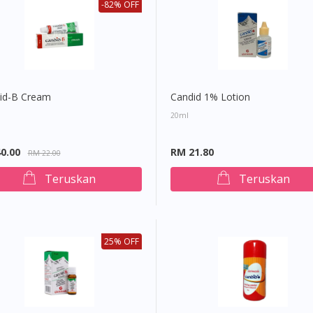
-82% OFF
id-B Cream
Candid 1% Lotion
20ml
0.00
RM 21.80
RM 22.00
Teruskan
Teruskan
25% OFF