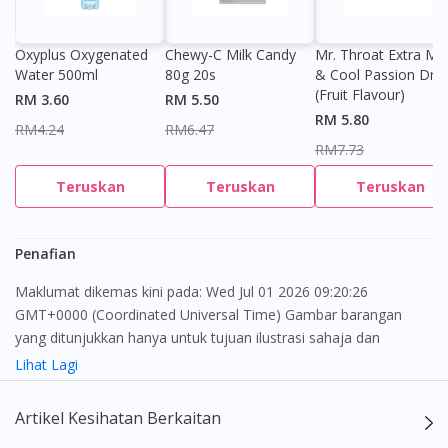
Oxyplus Oxygenated
Chewy-C Milk Candy
Mr. Throat Extra Min
Water 500ml
80g 20s
& Cool Passion Dro
(Fruit Flavour)
RM 3.60
RM 5.50
RM 5.80
RM4.24
RM6.47
RM7.73
Teruskan
Teruskan
Teruskan
Penafian
Maklumat dikemas kini pada: Wed Jul 01 2026 09:20:26
GMT+0000 (Coordinated Universal Time) Gambar barangan
yang ditunjukkan hanya untuk tujuan ilustrasi sahaja dan
mungkin tidak seperti produk yang sebenar
Lihat Lagi
Kandungan laman web ini adalah bertujuan untuk memberi
Artikel Kesihatan Berkaitan
maklumat sahaja, bagi kegunaan para pengamal perubatan dan