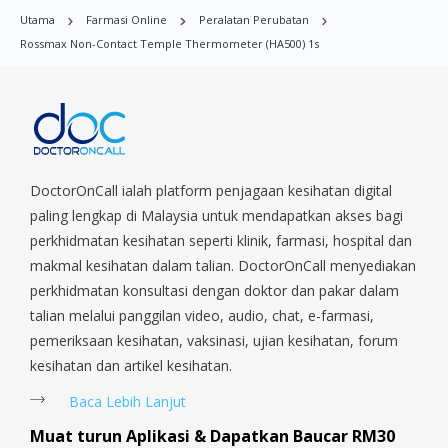
Bugis, Balestier, Boon Lay, Central Area, Choa Chu Kang,
Utama
Farmasi Online
Peralatan Perubatan
Clementi, Chinatown, Commonwealt, City Hall, Clarke Quay,
Rossmax Non-Contact Temple Thermometer (HA500) 1s
Changi Airport, Changi Village, Clementi Park, Dairy Farm,
Eunos, East Coast, Farrer Park, Geylang, Hougang,
Harbourfront, Holland, Jurong, Jurong East, Jurong West,
Kallang/ Whampoa, Lim Chu Kang, Marine Parade, Marina,
Macpherson, Mandai, Newton, Novena, Orchard, Pasir Ris,
Punggol, Potong Pasir, Paya Lebar, Queenstown, Raffles Place,
Rochor, River Valley, Sembawang, Sengkang, Serangoon,
DoctorOnCall ialah platform penjagaan kesihatan digital
Serangoon Rd, Seletar, Tampines, Toa Payoh, Tanjong Pagar,
paling lengkap di Malaysia untuk mendapatkan akses bagi
Telok Blangah, Tanglin, Thomson, Tuas, Tengah, Upper East
perkhidmatan kesihatan seperti klinik, farmasi, hospital dan
Coast, Upper Bukit Timah, Upper Thomson, Woodlands, West
makmal kesihatan dalam talian. DoctorOnCall menyediakan
Coast, Yishun, Yio Chu Kang.
perkhidmatan konsultasi dengan doktor dan pakar dalam
talian melalui panggilan video, audio, chat, e-farmasi,
pemeriksaan kesihatan, vaksinasi, ujian kesihatan, forum
kesihatan dan artikel kesihatan.
Baca Lebih Lanjut
Muat turun Aplikasi & Dapatkan Baucar RM30