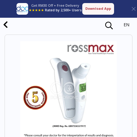
Get RM30 Off + Free Delivery
Download App
★★★★★
Rated by 2,500+ Users
EN