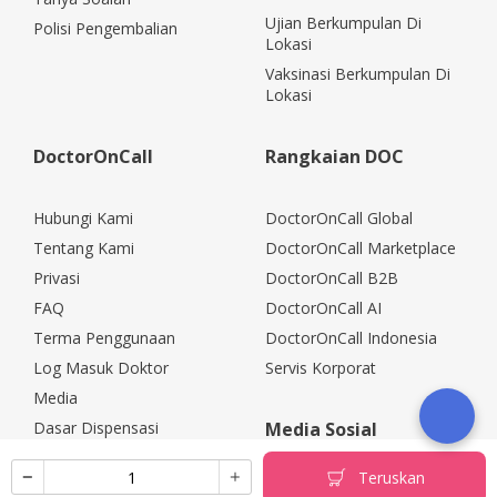
Ujian Berkumpulan Di
Polisi Pengembalian
Lokasi
Vaksinasi Berkumpulan Di
Lokasi
DoctorOnCall
Rangkaian DOC
Hubungi Kami
DoctorOnCall Global
Tentang Kami
DoctorOnCall Marketplace
Privasi
DoctorOnCall B2B
FAQ
DoctorOnCall AI
Terma Penggunaan
DoctorOnCall Indonesia
Log Masuk Doktor
Servis Korporat
Media
Dasar Dispensasi
Media Sosial
Kerjaya
Teruskan
Rakan Kongsi Korporat