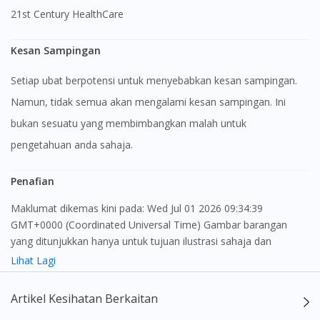
21st Century HealthCare
Kesan Sampingan
Setiap ubat berpotensi untuk menyebabkan kesan sampingan.
Namun, tidak semua akan mengalami kesan sampingan. Ini
bukan sesuatu yang membimbangkan malah untuk
pengetahuan anda sahaja.
Penafian
Maklumat dikemas kini pada: Wed Jul 01 2026 09:34:39
GMT+0000 (Coordinated Universal Time) Gambar barangan
yang ditunjukkan hanya untuk tujuan ilustrasi sahaja dan
Visit DoctorOnCall Singapore
mungkin tidak seperti produk yang sebenar
Lihat Lagi
You seem to be shopping from Singapore
Kandungan laman web ini adalah bertujuan untuk memberi
Artikel Kesihatan Berkaitan
maklumat sahaja, bagi kegunaan para pengamal perubatan dan