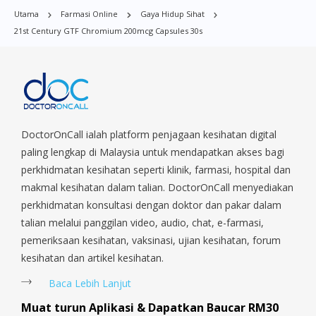
Bugis, Balestier, Boon Lay, Central Area, Choa Chu Kang,
Utama
Farmasi Online
Gaya Hidup Sihat
Clementi, Chinatown, Commonwealt, City Hall, Clarke Quay,
21st Century GTF Chromium 200mcg Capsules 30s
Changi Airport, Changi Village, Clementi Park, Dairy Farm,
Eunos, East Coast, Farrer Park, Geylang, Hougang,
Harbourfront, Holland, Jurong, Jurong East, Jurong West,
Kallang/ Whampoa, Lim Chu Kang, Marine Parade, Marina,
Macpherson, Mandai, Newton, Novena, Orchard, Pasir Ris,
Punggol, Potong Pasir, Paya Lebar, Queenstown, Raffles Place,
Rochor, River Valley, Sembawang, Sengkang, Serangoon,
DoctorOnCall ialah platform penjagaan kesihatan digital
Serangoon Rd, Seletar, Tampines, Toa Payoh, Tanjong Pagar,
paling lengkap di Malaysia untuk mendapatkan akses bagi
Telok Blangah, Tanglin, Thomson, Tuas, Tengah, Upper East
perkhidmatan kesihatan seperti klinik, farmasi, hospital dan
Coast, Upper Bukit Timah, Upper Thomson, Woodlands, West
makmal kesihatan dalam talian. DoctorOnCall menyediakan
Coast, Yishun, Yio Chu Kang.
perkhidmatan konsultasi dengan doktor dan pakar dalam
talian melalui panggilan video, audio, chat, e-farmasi,
pemeriksaan kesihatan, vaksinasi, ujian kesihatan, forum
kesihatan dan artikel kesihatan.
Baca Lebih Lanjut
Muat turun Aplikasi & Dapatkan Baucar RM30