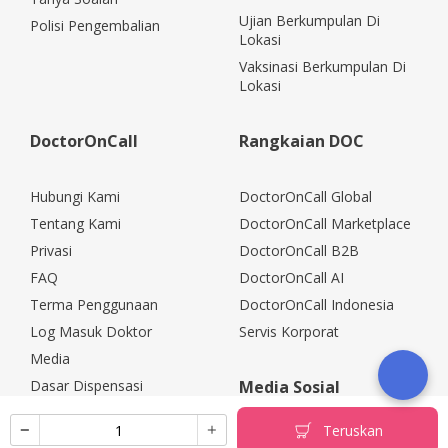
Ujian Berkumpulan Di
Polisi Pengembalian
Lokasi
Vaksinasi Berkumpulan Di
Lokasi
DoctorOnCall
Rangkaian DOC
Hubungi Kami
DoctorOnCall Global
Tentang Kami
DoctorOnCall Marketplace
Privasi
DoctorOnCall B2B
FAQ
DoctorOnCall AI
Terma Penggunaan
DoctorOnCall Indonesia
Log Masuk Doktor
Servis Korporat
Media
Dasar Dispensasi
Media Sosial
Kerjaya
Teruskan
Rakan Kongsi Korporat