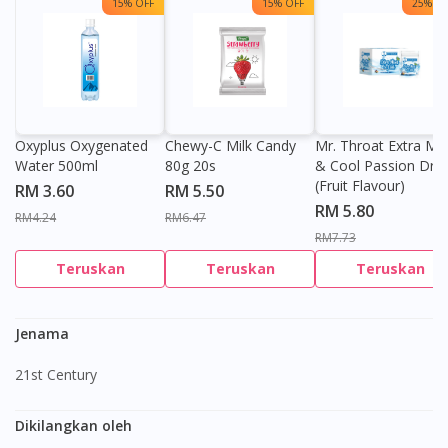
15% OFF
15% OFF
25% OF
Oxyplus Oxygenated
Chewy-C Milk Candy
Mr. Throat Extra Min
Water 500ml
80g 20s
& Cool Passion Dro
(Fruit Flavour)
RM 3.60
RM 5.50
RM 5.80
RM4.24
RM6.47
RM7.73
Teruskan
Teruskan
Teruskan
Jenama
21st Century
Dikilangkan oleh