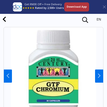
Get RM30 Off + Free Delivery
Download App
★★★★★
Rated by 2,500+ Users
EN