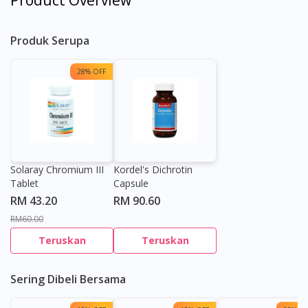
Product Overview
Produk Serupa
28% OFF
Solaray Chromium III
Kordel's Dichrotin
Tablet
Capsule
RM 43.20
RM 90.60
RM60.00
Teruskan
Teruskan
Sering Dibeli Bersama