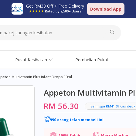
Get RM30 Off + Free Delivery
Download App
★★★★★
Rated by 2,500+ Users
Pusat Kesihatan
Pembelian Pukal
peton Multivitamin Plus Infant Drops 30ml
Appeton Multivitamin Pl
RM 56.30
Sehingga RM41.69 Cashback
990 orang telah membeli ini
100% Sahih
Mesra Muslim