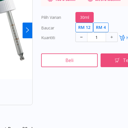
Pilih Varian
30ml
RM 12
RM 4
Baucar
Kuantiti
Beli
Te