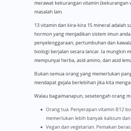
merawat kekurangan vitamin (kekurangan vi
masalah lain.
13 vitamin dan kira-kira 15 mineral adalah sangat penting untuk kesihatan anda dan anda memerlukan kesemuanya. Terdapat banyak enzim dan
hormon yang menjadikan sistem imun anda 
penyelenggaraan, pertumbuhan dan kawala
biologi berjalan secara lancar. Ia mungkin
mempunyai herba, asid amino, dan asid lem
Bukan semua orang yang memerlukan pangambilan multivitamin. Sesetengah orang boleh jatuh sakit kerana mengambilnya dan kita mungkin
mendapat gejala berlebihan jika kita meng
Walau bagaimanapun, sesetengah orang m
Orang tua. Penyerapan vitamin B12 boleh berkurangan apabila usia meningkat. Jika anda berumur lebih dari 50 tahun, anda mungkin
memerlukan lebih banyak kalsium dan
Vegan dan vegetarian. Pemakan berasaskan tumbuhan lebih berkemungkinan kekurangan vitamin B12 kerana kebanyakannya terdapat