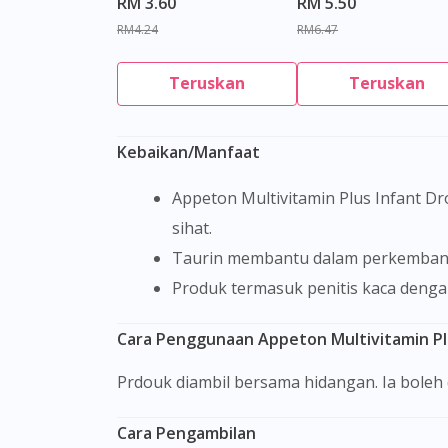
RM 3.60
RM 5.50
RM4.24
RM6.47
Teruskan
Teruskan
Kebaikan/Manfaat
Appeton Multivitamin Plus Infant Drops mengandungi multivitamin penting untuk menyokong perkembangan keseluruhan bayi yang
sihat.
Taurin membantu dalam perkemban
Produk termasuk penitis kaca den
Cara Penggunaan Appeton Multivitamin Pl
Prdouk diambil bersama hidangan. Ia boleh
Cara Pengambilan