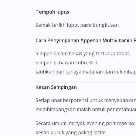
Tempoh lupus
Semak tarikh luput pada bungkusan.
Cara Penyimpanan Appeton Multivitamin P
Simpan dalam bekas yang tertutup rapat.
Simpan di bawah suhu 30°C.
Jauhkan dari cahaya matahari dan kelembap
Kesan Sampingan
Setiap ubat berpotensi untuk menyebabkan
membimbangkan malah untuk pengetahuan 
Secara umum, minyak evening primrose boleh diambil dengan baik. Gejala gastrousus sementara seperti sakit perut, kenyang, atau loya adalah
kesan buruk yang paling lazim.