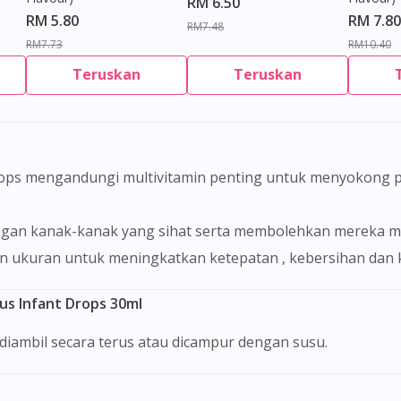
RM 6.50
RM 5.80
RM 7.80
RM7.48
RM7.73
RM10.40
Teruskan
Teruskan
gan kanak-kanak yang sihat serta membolehkan mereka m
gan ukuran untuk meningkatkan ketepatan , kebersihan da
us Infant Drops 30ml
 diambil secara terus atau dicampur dengan susu.