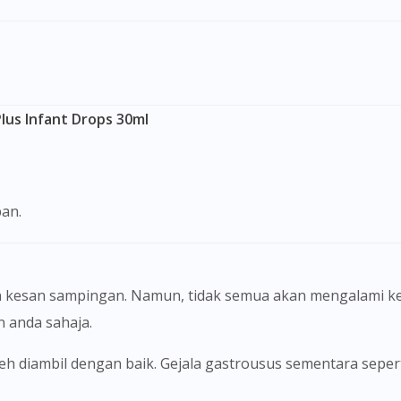
To serve you better, would you like to head over to
DoctorOnCall Singapore
?
Continue to DoctorOnCall Singapore
No, please do not redirect me
lus Infant Drops 30ml
an.
 kesan sampingan. Namun, tidak semua akan mengalami ke
anda sahaja.