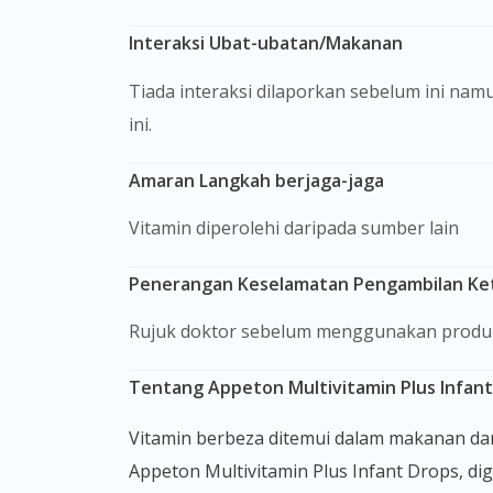
Interaksi Ubat-ubatan/Makanan
Tiada interaksi dilaporkan sebelum ini namun sila dapatkan nasihat perubatan jika anda mengalami sebarang gejala selepas penggunaan produk
ini.
Amaran Langkah berjaga-jaga
Vitamin diperolehi daripada sumber lain
Penerangan Keselamatan Pengambilan Keti
Rujuk doktor sebelum menggunakan produk 
Tentang Appeton Multivitamin Plus Infant
Vitamin berbeza ditemui dalam makanan dan sumber semula jadi lain. Multivitamin adalah campuran kesemua vitamin ini. Multivitamin, seperti
Appeton Multivitamin Plus Infant Drops, d