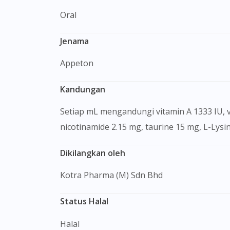
Oral
Jenama
Appeton
Kandungan
Setiap mL mengandungi vitamin A 1333 IU, vitamin D3 438 IU, vitamin E 6.57 IU, vitamin B1 218 mcg, vitamin B2 336 mcg, vitamin B6 108 mcg,
nicotinamide 2.15 mg, taurine 15 mg, L-Lysi
Dikilangkan oleh
Kotra Pharma (M) Sdn Bhd
Status Halal
Halal