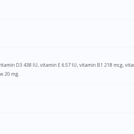
ne 20 mg.
Visit DoctorOnCall Singapore
You seem to be shopping from Singapore
You are currently on DoctorOnCall.com.my, our Malaysian site.