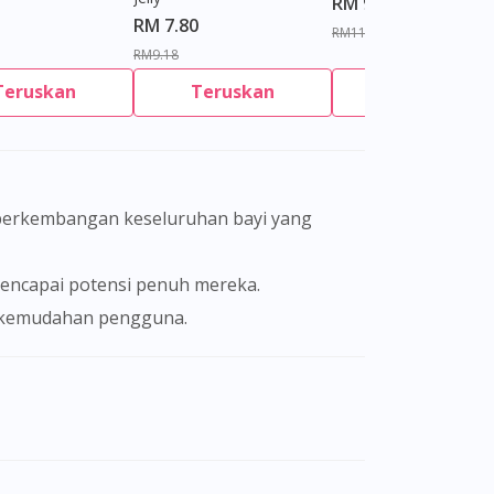
RM 9.80
RM 7.80
RM11.27
RM9.18
Teruskan
Teruskan
Teruskan
encapai potensi penuh mereka.
n kemudahan pengguna.