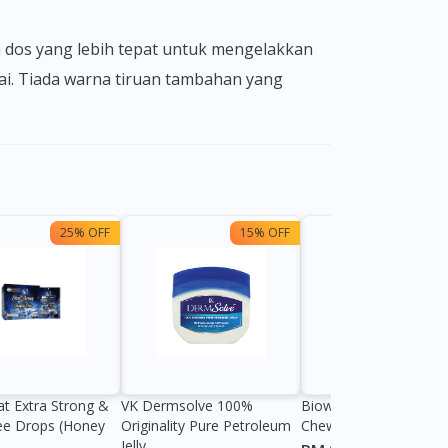
suai. Tiada warna tiruan tambahan yang
25% OFF
15% OFF
13%
at Extra Strong &
VK Dermsolve 100%
Biowell Zeero 200mg
ee Drops (Honey
Originality Pure Petroleum
Chewable Tablet
Jelly