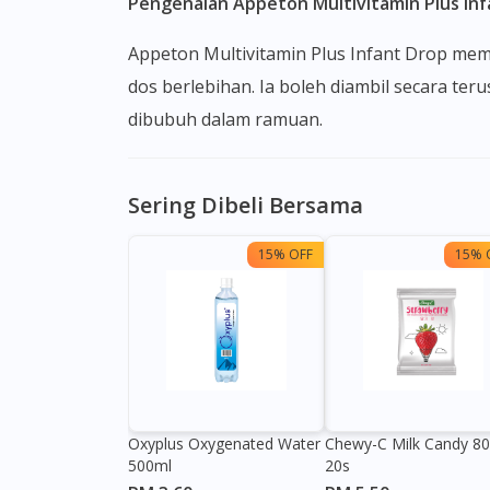
Pengenalan Appeton Multivitamin Plus Inf
Appeton Multivitamin Plus Infant Drop mempunyai penitis untuk kemudahan penggunaan dan kawalan dos yang lebih tepat untuk mengelakkan
dos berlebihan. Ia boleh diambil secara ter
dibubuh dalam ramuan.
Sering Dibeli Bersama
15% OFF
15% 
Oxyplus Oxygenated Water
Chewy-C Milk Candy 8
500ml
20s