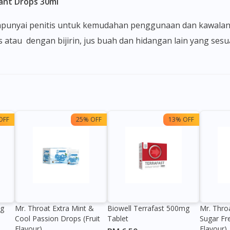
ant Drops 30ml
us atau dengan bijirin, jus buah dan hidangan lain yang se
OFF
25% OFF
13% OFF
0g
Mr. Throat Extra Mint &
Biowell Terrafast 500mg
Mr. Thro
Cool Passion Drops (Fruit
Tablet
Sugar Fr
Flavour)
Flavour)