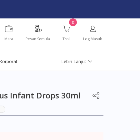
0
Mata
Pesan Semula
Troli
Log Masuk
Korporat
Lebih Lanjut
us Infant Drops 30ml