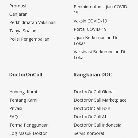
Promosi
Perkhidmatan Ujian COVID-
19
Ganjaran
Vaksin COVID-19
Perkhidmatan Vaksinasi
Portal COVID-19
Tanya Soalan
Ujian Berkumpulan Di
Polisi Pengembalian
Lokasi
Vaksinasi Berkumpulan Di
Lokasi
DoctorOnCall
Rangkaian DOC
Hubungi Kami
DoctorOnCall Global
Tentang Kami
DoctorOnCall Marketplace
Privasi
DoctorOnCall B2B
FAQ
DoctorOnCall AI
Terma Penggunaan
DoctorOnCall Indonesia
Log Masuk Doktor
Servis Korporat