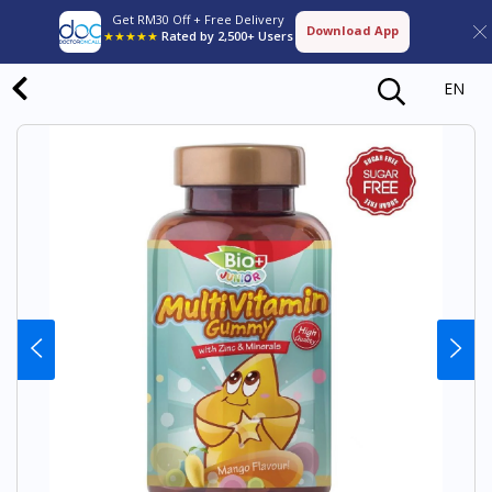
Get RM30 Off + Free Delivery
Download App
★★★★★
Rated by 2,500+ Users
EN