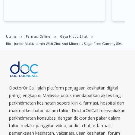
Bio+ Junior Multivitamin with Zinc and Minerals Sugar Free
Gummy 80s boleh didapati di banyak tempat di Singapura. Ang
Mo Kio, Alexandra, Admiralty, Bedok, Bishan, Bukit Batok, Bukit
Merah, Bukit Panjang, Bukit Timah, Boat Quay, Buona Vista,
Beach Road, Bugis, Balestier, Boon Lay, Central Area, Choa Chu
Utama
Farmasi Online
Gaya Hidup Sihat
Kang, Clementi, Chinatown, Commonwealt, City Hall, Clarke
Bio+ Junior Multivitamin With Zinc And Minerals Sugar Free Gummy 80s
Quay, Changi Airport, Changi Village, Clementi Park, Dairy Farm,
Eunos, East Coast, Farrer Park, Geylang, Hougang,
Harbourfront, Holland, Jurong, Jurong East, Jurong West,
Kallang/ Whampoa, Lim Chu Kang, Marine Parade, Marina,
Macpherson, Mandai, Newton, Novena, Orchard, Pasir Ris,
Punggol, Potong Pasir, Paya Lebar, Queenstown, Raffles Place,
Rochor, River Valley, Sembawang, Sengkang, Serangoon,
DoctorOnCall ialah platform penjagaan kesihatan digital
Serangoon Rd, Seletar, Tampines, Toa Payoh, Tanjong Pagar,
paling lengkap di Malaysia untuk mendapatkan akses bagi
Telok Blangah, Tanglin, Thomson, Tuas, Tengah, Upper East
perkhidmatan kesihatan seperti klinik, farmasi, hospital dan
Coast, Upper Bukit Timah, Upper Thomson, Woodlands, West
makmal kesihatan dalam talian. DoctorOnCall menyediakan
Coast, Yishun, Yio Chu Kang.
perkhidmatan konsultasi dengan doktor dan pakar dalam
talian melalui panggilan video, audio, chat, e-farmasi,
pemeriksaan kesihatan, vaksinasi, ujian kesihatan, forum