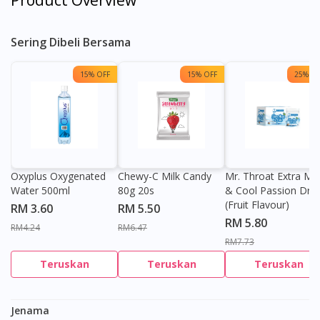
Product Overview
Sering Dibeli Bersama
15% OFF
15% OFF
25% OF
Oxyplus Oxygenated
Chewy-C Milk Candy
Mr. Throat Extra Min
Water 500ml
80g 20s
& Cool Passion Dro
(Fruit Flavour)
RM 3.60
RM 5.50
RM 5.80
RM4.24
RM6.47
RM7.73
Teruskan
Teruskan
Teruskan
Jenama