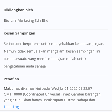
Dikilangkan oleh
Bio-Life Marketing Sdn Bhd
Kesan Sampingan
Setiap ubat berpotensi untuk menyebabkan kesan sampingan.
Namun, tidak semua akan mengalami kesan sampingan. Ini
bukan sesuatu yang membimbangkan malah untuk
pengetahuan anda sahaja.
Penafian
Maklumat dikemas kini pada: Wed Jul 01 2026 09:22:07
GMT+0000 (Coordinated Universal Time) Gambar barangan
yang ditunjukkan hanya untuk tujuan ilustrasi sahaja dan
mungkin tidak seperti produk yang sebenar
Lihat Lagi