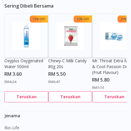
Sering Dibeli Bersama
15% OFF
15% OFF
25% OF
Oxyplus Oxygenated
Chewy-C Milk Candy
Mr. Throat Extra Min
Water 500ml
80g 20s
& Cool Passion Dro
(Fruit Flavour)
RM 3.60
RM 5.50
RM 5.80
RM4.24
RM6.47
RM7.73
Teruskan
Teruskan
Teruskan
Jenama
Bio-Life