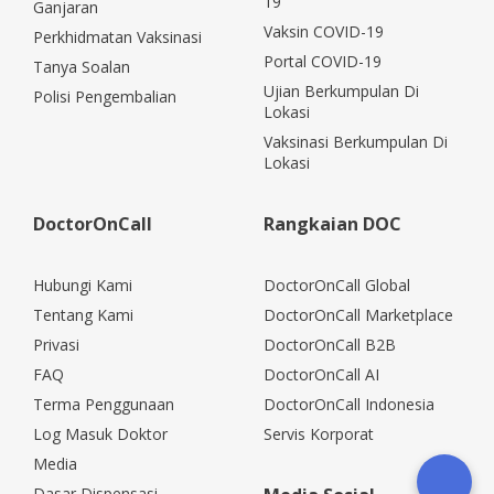
19
Ganjaran
Vaksin COVID-19
Perkhidmatan Vaksinasi
Portal COVID-19
Tanya Soalan
Ujian Berkumpulan Di
Polisi Pengembalian
Lokasi
Vaksinasi Berkumpulan Di
Lokasi
DoctorOnCall
Rangkaian DOC
Hubungi Kami
DoctorOnCall Global
Tentang Kami
DoctorOnCall Marketplace
Privasi
DoctorOnCall B2B
FAQ
DoctorOnCall AI
Terma Penggunaan
DoctorOnCall Indonesia
Log Masuk Doktor
Servis Korporat
Media
Dasar Dispensasi