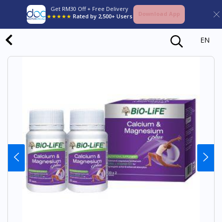
Get RM30 Off + Free Delivery
Download App
★★★★★
Rated by 2,500+ Users
EN