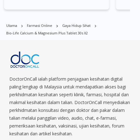
which
Admiralty, Bedok, Bishan, Bukit Batok, Bukit Merah, Bukit
Panjang, Bukit Timah, Boat Quay, Buona Vista, Beach Road,
Bugis, Balestier, Boon Lay, Central Area, Choa Chu Kang,
Utama
Farmasi Online
Gaya Hidup Sihat
Clementi, Chinatown, Commonwealt, City Hall, Clarke Quay,
Bio-Life Calcium & Magnesium Plus Tablet 30s X2
Changi Airport, Changi Village, Clementi Park, Dairy Farm,
Eunos, East Coast, Farrer Park, Geylang, Hougang,
Harbourfront, Holland, Jurong, Jurong East, Jurong West,
Kallang/ Whampoa, Lim Chu Kang, Marine Parade, Marina,
Macpherson, Mandai, Newton, Novena, Orchard, Pasir Ris,
Punggol, Potong Pasir, Paya Lebar, Queenstown, Raffles Place,
Rochor, River Valley, Sembawang, Sengkang, Serangoon,
DoctorOnCall ialah platform penjagaan kesihatan digital
Serangoon Rd, Seletar, Tampines, Toa Payoh, Tanjong Pagar,
paling lengkap di Malaysia untuk mendapatkan akses bagi
Telok Blangah, Tanglin, Thomson, Tuas, Tengah, Upper East
perkhidmatan kesihatan seperti klinik, farmasi, hospital dan
Coast, Upper Bukit Timah, Upper Thomson, Woodlands, West
makmal kesihatan dalam talian. DoctorOnCall menyediakan
Coast, Yishun, Yio Chu Kang.
perkhidmatan konsultasi dengan doktor dan pakar dalam
talian melalui panggilan video, audio, chat, e-farmasi,
pemeriksaan kesihatan, vaksinasi, ujian kesihatan, forum
kesihatan dan artikel kesihatan.