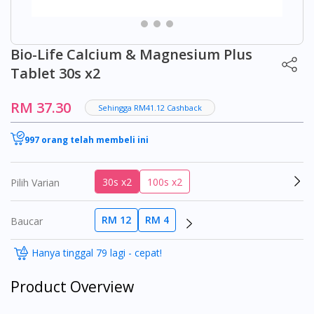
Bio-Life Calcium & Magnesium Plus
Tablet 30s x2
RM 37.30
Sehingga RM41.12 Cashback
997 orang telah membeli ini
30s x2
100s x2
Pilih Varian
RM 12
RM 4
Baucar
Hanya tinggal 79 lagi - cepat!
Product Overview