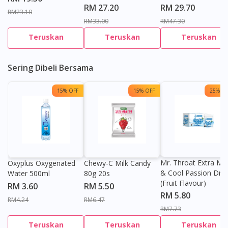
RM 27.20
RM 29.70
RM23.10
RM33.00
RM47.30
Teruskan
Teruskan
Teruskan
Sering Dibeli Bersama
15% OFF
15% OFF
25% OF
Mr. Throat Extra Min
Oxyplus Oxygenated
Chewy-C Milk Candy
& Cool Passion Dro
Water 500ml
80g 20s
(Fruit Flavour)
RM 3.60
RM 5.50
RM 5.80
RM4.24
RM6.47
RM7.73
Teruskan
Teruskan
Teruskan