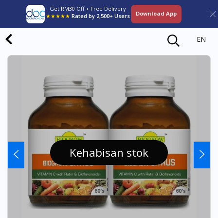
Get RM30 Off + Free Delivery
Download App
★★★★★
Rated by 2,500+ Users
EN
Kehabisan stok