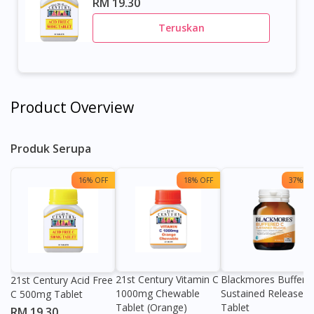
RM 19.30
Teruskan
Product Overview
Produk Serupa
16% OFF
18% OFF
37% OF
21st Century Vitamin C
Blackmores Buffere
21st Century Acid Free
1000mg Chewable
Sustained Release
C 500mg Tablet
Tablet (Orange)
Tablet
RM 19.30