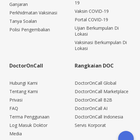
19
Ganjaran
Vaksin COVID-19
Perkhidmatan Vaksinasi
Portal COVID-19
Tanya Soalan
Ujian Berkumpulan Di
Polisi Pengembalian
Lokasi
Vaksinasi Berkumpulan Di
Lokasi
DoctorOnCall
Rangkaian DOC
Hubungi Kami
DoctorOnCall Global
Tentang Kami
DoctorOnCall Marketplace
Privasi
DoctorOnCall B2B
FAQ
DoctorOnCall AI
Terma Penggunaan
DoctorOnCall Indonesia
Log Masuk Doktor
Servis Korporat
Media