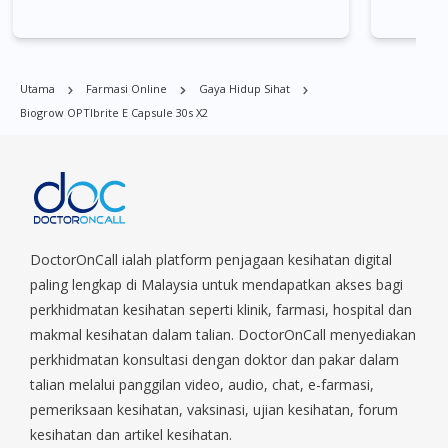
tempat di Singapura. Ang Mo Kio, Alexandra, Admiralty, Bedok,
Bishan, Bukit Batok, Bukit Merah, Bukit Panjang, Bukit Timah,
Boat Quay, Buona Vista, Beach Road, Bugis, Balestier, Boon
Lay, Central Area, Choa Chu Kang, Clementi, Chinatown,
Utama
Farmasi Online
Gaya Hidup Sihat
Commonwealt, City Hall, Clarke Quay, Changi Airport, Changi
Biogrow OPTIbrite E Capsule 30s X2
Village, Clementi Park, Dairy Farm, Eunos, East Coast, Farrer
Park, Geylang, Hougang, Harbourfront, Holland, Jurong, Jurong
East, Jurong West, Kallang/ Whampoa, Lim Chu Kang, Marine
Parade, Marina, Macpherson, Mandai, Newton, Novena,
Orchard, Pasir Ris, Punggol, Potong Pasir, Paya Lebar,
Queenstown, Raffles Place, Rochor, River Valley, Sembawang,
Sengkang, Serangoon, Serangoon Rd, Seletar, Tampines, Toa
DoctorOnCall ialah platform penjagaan kesihatan digital
Payoh, Tanjong Pagar, Telok Blangah, Tanglin, Thomson, Tuas,
paling lengkap di Malaysia untuk mendapatkan akses bagi
Tengah, Upper East Coast, Upper Bukit Timah, Upper Thomson,
perkhidmatan kesihatan seperti klinik, farmasi, hospital dan
Woodlands, West Coast, Yishun, Yio Chu Kang.
makmal kesihatan dalam talian. DoctorOnCall menyediakan
perkhidmatan konsultasi dengan doktor dan pakar dalam
talian melalui panggilan video, audio, chat, e-farmasi,
pemeriksaan kesihatan, vaksinasi, ujian kesihatan, forum
kesihatan dan artikel kesihatan.