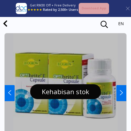
Get RM30 Off + Free Delivery
Download App
★★★★★
Rated by 2,500+ Users
EN
Kehabisan stok