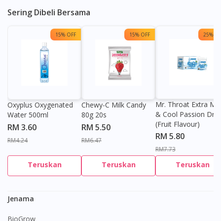
Sering Dibeli Bersama
15% OFF
15% OFF
25% OF
Mr. Throat Extra Min
Oxyplus Oxygenated
Chewy-C Milk Candy
& Cool Passion Dro
Water 500ml
80g 20s
(Fruit Flavour)
RM 3.60
RM 5.50
RM 5.80
RM4.24
RM6.47
RM7.73
Teruskan
Teruskan
Teruskan
Jenama
BioGrow