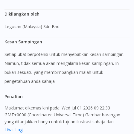
Dikilangkan oleh
Legosan (Malaysia) Sdn Bhd
Kesan Sampingan
Setiap ubat berpotensi untuk menyebabkan kesan sampingan.
Namun, tidak semua akan mengalami kesan sampingan. Ini
bukan sesuatu yang membimbangkan malah untuk
pengetahuan anda sahaja.
Penafian
Maklumat dikemas kini pada: Wed Jul 01 2026 09:22:33
GMT+0000 (Coordinated Universal Time) Gambar barangan
yang ditunjukkan hanya untuk tujuan ilustrasi sahaja dan
mungkin tidak seperti produk yang sebenar
Lihat Lagi