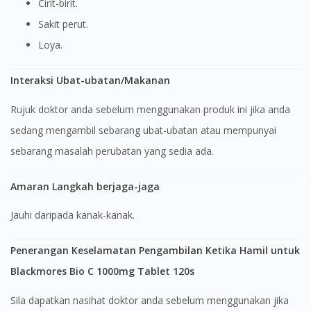
Cirit-birit.
Sakit perut.
Loya.
Interaksi Ubat-ubatan/Makanan
Rujuk doktor anda sebelum menggunakan produk ini jika anda
sedang mengambil sebarang ubat-ubatan atau mempunyai
Visit DoctorOnCall Singapore
sebarang masalah perubatan yang sedia ada.
You seem to be shopping from Singapore
Amaran Langkah berjaga-jaga
Jauhi daripada kanak-kanak.
You are currently on DoctorOnCall.com.my, our Malaysian
site.
Penerangan Keselamatan Pengambilan Ketika Hamil untuk
To serve you better, would you like to head over to
Blackmores Bio C 1000mg Tablet 120s
DoctorOnCall Singapore
?
Sila dapatkan nasihat doktor anda sebelum menggunakan jika
Continue to DoctorOnCall Singapore