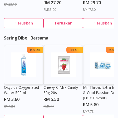
RM 27.20
RM 29.70
RM23.10
RM33.00
RM47.30
Teruskan
Teruskan
Teruskan
Sering Dibeli Bersama
15% OFF
15% OFF
25% OF
Oxyplus Oxygenated
Chewy-C Milk Candy
Mr. Throat Extra Min
Water 500ml
80g 20s
& Cool Passion Dro
(Fruit Flavour)
RM 3.60
RM 5.50
RM 5.80
RM4.24
RM6.47
RM7.73