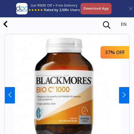
Get RM30 Off + Free Delivery
Download App
★★★★★
Rated by 2,500+ Users
EN
37% OFF