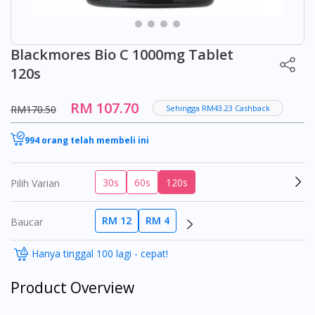
Blackmores Bio C 1000mg Tablet
120s
RM 107.70
RM170.50
Sehingga RM43.23 Cashback
994 orang telah membeli ini
30s
60s
120s
Pilih Varian
RM 12
RM 4
Baucar
Hanya tinggal 100 lagi - cepat!
Product Overview