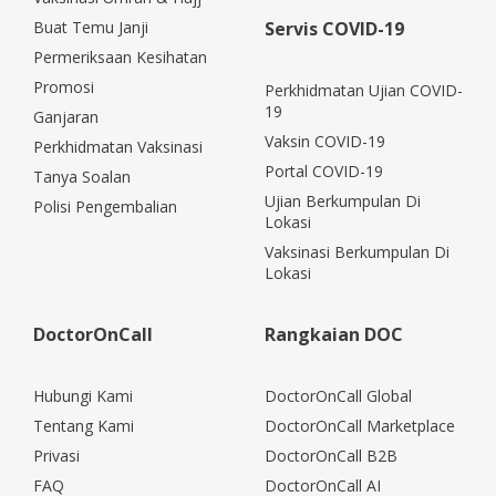
Buat Temu Janji
Servis COVID-19
Permeriksaan Kesihatan
Promosi
Perkhidmatan Ujian COVID-
19
Ganjaran
Vaksin COVID-19
Perkhidmatan Vaksinasi
Portal COVID-19
Tanya Soalan
Ujian Berkumpulan Di
Polisi Pengembalian
Lokasi
Vaksinasi Berkumpulan Di
Lokasi
DoctorOnCall
Rangkaian DOC
Hubungi Kami
DoctorOnCall Global
Tentang Kami
DoctorOnCall Marketplace
Privasi
DoctorOnCall B2B
FAQ
DoctorOnCall AI