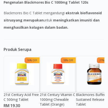
Pengenalan Blackmores Bio C 1000mg Tablet 120s
Blackmores Bio C Tablet mengandungi
ekstrak bioflavonoid
sitrus
yang merupakan
untuk
meningkatkan imuniti dan
menghasilkan kolagen dalam badan.
Produk Serupa
16% OFF
18% OFF
37% OF
21st Century Acid Free
21st Century Vitamin C
Blackmores Buffere
C 500mg Tablet
1000mg Chewable
Sustained Release
Tablet (Orange)
Tablet
RM 19.30