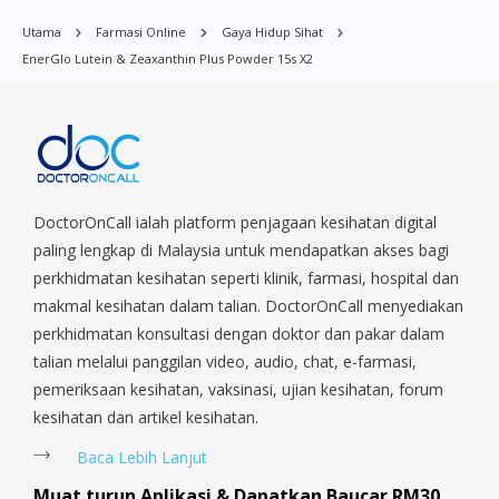
buyer 
Bugis, Balestier, Boon Lay, Central Area, Choa Chu Kang,
Utama
Farmasi Online
Gaya Hidup Sihat
it.Hav
Clementi, Chinatown, Commonwealt, City Hall, Clarke Quay,
EnerGlo Lutein & Zeaxanthin Plus Powder 15s X2
Changi Airport, Changi Village, Clementi Park, Dairy Farm,
Docto
Eunos, East Coast, Farrer Park, Geylang, Hougang,
servi
Harbourfront, Holland, Jurong, Jurong East, Jurong West,
Kallang/ Whampoa, Lim Chu Kang, Marine Parade, Marina,
Macpherson, Mandai, Newton, Novena, Orchard, Pasir Ris,
Punggol, Potong Pasir, Paya Lebar, Queenstown, Raffles Place,
Rochor, River Valley, Sembawang, Sengkang, Serangoon,
DoctorOnCall ialah platform penjagaan kesihatan digital
Serangoon Rd, Seletar, Tampines, Toa Payoh, Tanjong Pagar,
paling lengkap di Malaysia untuk mendapatkan akses bagi
Telok Blangah, Tanglin, Thomson, Tuas, Tengah, Upper East
perkhidmatan kesihatan seperti klinik, farmasi, hospital dan
Coast, Upper Bukit Timah, Upper Thomson, Woodlands, West
makmal kesihatan dalam talian. DoctorOnCall menyediakan
Coast, Yishun, Yio Chu Kang.
perkhidmatan konsultasi dengan doktor dan pakar dalam
talian melalui panggilan video, audio, chat, e-farmasi,
pemeriksaan kesihatan, vaksinasi, ujian kesihatan, forum
kesihatan dan artikel kesihatan.
Baca Lebih Lanjut
Muat turun Aplikasi & Dapatkan Baucar RM30