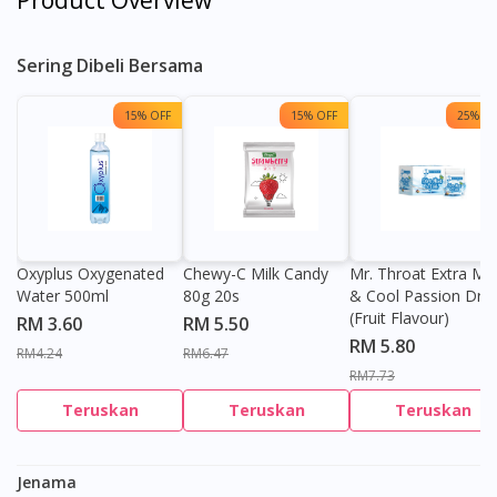
Product Overview
Sering Dibeli Bersama
15% OFF
15% OFF
25% OF
Oxyplus Oxygenated
Chewy-C Milk Candy
Mr. Throat Extra Min
Water 500ml
80g 20s
& Cool Passion Dro
(Fruit Flavour)
RM 3.60
RM 5.50
RM 5.80
RM4.24
RM6.47
RM7.73
Teruskan
Teruskan
Teruskan
Jenama