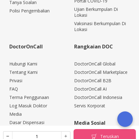
Portal COVID-19
Tanya Soalan
Ujian Berkumpulan Di
Polisi Pengembalian
Lokasi
Vaksinasi Berkumpulan Di
Lokasi
DoctorOnCall
Rangkaian DOC
Hubungi Kami
DoctorOnCall Global
Tentang Kami
DoctorOnCall Marketplace
Privasi
DoctorOnCall B2B
FAQ
DoctorOnCall AI
Terma Penggunaan
DoctorOnCall Indonesia
Log Masuk Doktor
Servis Korporat
Media
Dasar Dispensasi
Media Sosial
Kerjaya
Teruskan