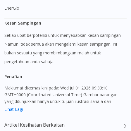
EnerGlo
Kesan Sampingan
Setiap ubat berpotensi untuk menyebabkan kesan sampingan.
Namun, tidak semua akan mengalami kesan sampingan. Ini
bukan sesuatu yang membimbangkan malah untuk
pengetahuan anda sahaja.
Penafian
Maklumat dikemas kini pada: Wed Jul 01 2026 09:33:10
GMT+0000 (Coordinated Universal Time) Gambar barangan
yang ditunjukkan hanya untuk tujuan ilustrasi sahaja dan
mungkin tidak seperti produk yang sebenar
Lihat Lagi
Kandungan laman web ini adalah bertujuan untuk memberi
Artikel Kesihatan Berkaitan
maklumat sahaja, bagi kegunaan para pengamal perubatan dan