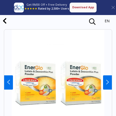
Get RM30 Off + Free Delivery
Download App
★★★★★
Rated by 2,500+ Users
EN