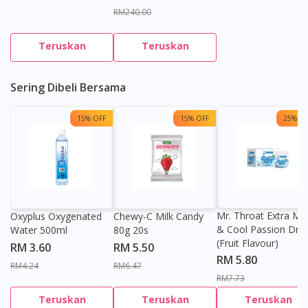
RM240.00
Teruskan
Teruskan
Sering Dibeli Bersama
15% OFF
15% OFF
25% OF
Mr. Throat Extra Min
Oxyplus Oxygenated
Chewy-C Milk Candy
& Cool Passion Dro
Water 500ml
80g 20s
(Fruit Flavour)
RM 3.60
RM 5.50
RM 5.80
RM4.24
RM6.47
RM7.73
Teruskan
Teruskan
Teruskan