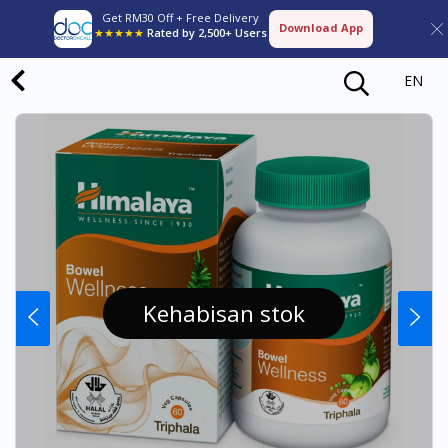
Get RM30 Off + Free Delivery
Download App
★★★★★
Rated by 2,500+ Users
EN
Kehabisan stok