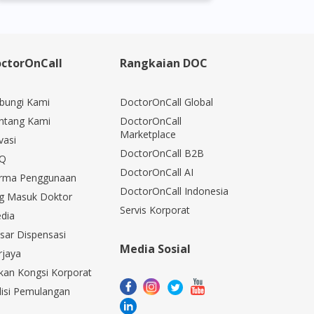
ctorOnCall
Rangkaian DOC
bungi Kami
DoctorOnCall Global
ntang Kami
DoctorOnCall
Marketplace
vasi
DoctorOnCall B2B
Q
DoctorOnCall AI
rma Penggunaan
DoctorOnCall Indonesia
g Masuk Doktor
Servis Korporat
dia
sar Dispensasi
Media Sosial
rjaya
kan Kongsi Korporat
lisi Pemulangan