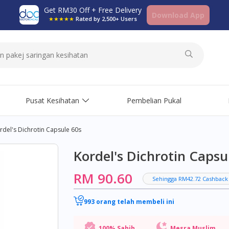
Get RM30 Off + Free Delivery
Download App
★★★★★
Rated by 2,500+ Users
Pusat Kesihatan
Pembelian Pukal
rdel's Dichrotin Capsule 60s
Kordel's Dichrotin Capsu
RM 90.60
Sehingga RM42.72 Cashback
993 orang telah membeli ini
100% Sahih
Mesra Muslim