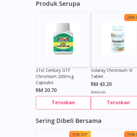
Produk Serupa
28% 
21st Century GTF
Solaray Chromium III
Chromium 200mcg
Tablet
Capsules
RM 43.20
RM 20.70
RM60.00
Teruskan
Teruskan
Sering Dibeli Bersama
15% OFF
15% 