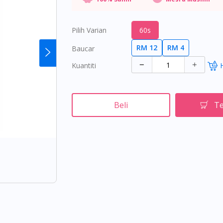
Pilih Varian
60s
RM 12
RM 4
Baucar
Kuantiti
Beli
Te