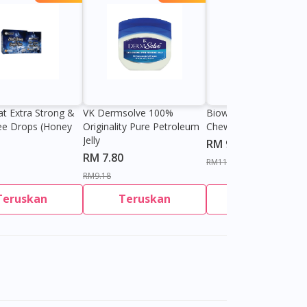
at Extra Strong &
VK Dermsolve 100%
Biowell Zeero 200mg
ee Drops (Honey
Originality Pure Petroleum
Chewable Tablet
Jelly
RM 9.80
RM 7.80
RM11.27
RM9.18
Teruskan
Teruskan
Teruskan