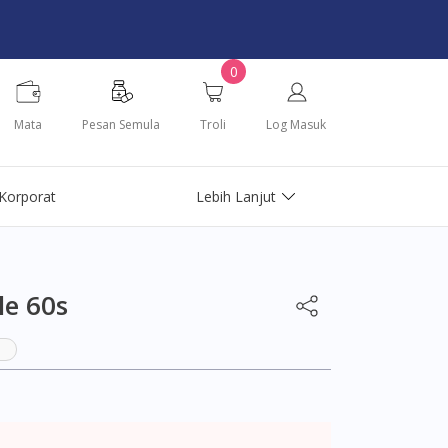
0
Mata
Pesan Semula
Troli
Log Masuk
Korporat
Lebih Lanjut
le 60s