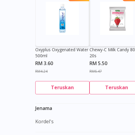
Oxyplus Oxygenated Water
Chewy-C Milk Candy 8
500ml
20s
RM 3.60
RM 5.50
RM4.24
RM6.47
Teruskan
Teruskan
Jenama
Kordel's