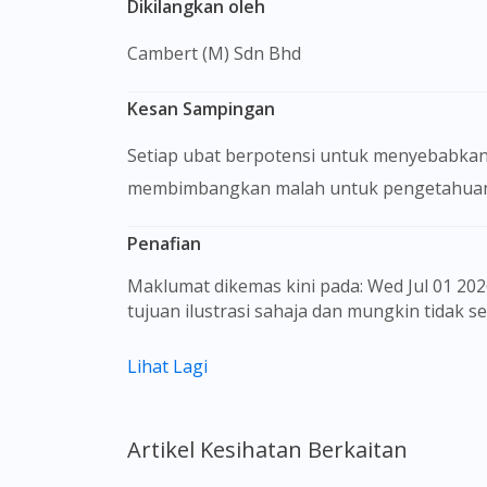
Dikilangkan oleh
Cambert (M) Sdn Bhd
Kesan Sampingan
Setiap ubat berpotensi untuk menyebabkan
membimbangkan malah untuk pengetahuan 
Penafian
Maklumat dikemas kini pada: Wed Jul 01 2026 09:23:15 GMT+0000 (Coordinated Universal Time) Gambar barangan yang ditunjukkan hanya untuk
tujuan ilustrasi sahaja dan mungkin tidak 
Kandungan laman web ini adalah bertujuan
Lihat Lagi
sebagai rujukan kepada pengguna untuk m
dan kesan sampingan ubat-ubatan mungkin
untuk membuat diagnosis atau rawatan sendi
Artikel Kesihatan Berkaitan
sebelum mengambil atau menggunakan seba
aspek tentang ubat-ubatan yang berkenaan