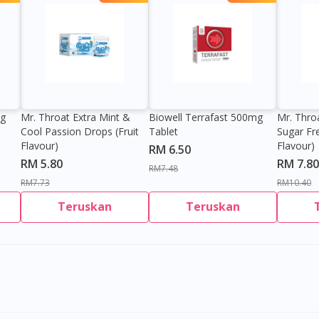
0g
Mr. Throat Extra Mint &
Biowell Terrafast 500mg
Mr. Thro
Cool Passion Drops (Fruit
Tablet
Sugar Fr
Flavour)
Flavour)
RM 6.50
RM 5.80
RM 7.80
RM7.48
RM7.73
RM10.40
Teruskan
Teruskan
Visit DoctorOnCall Singapore