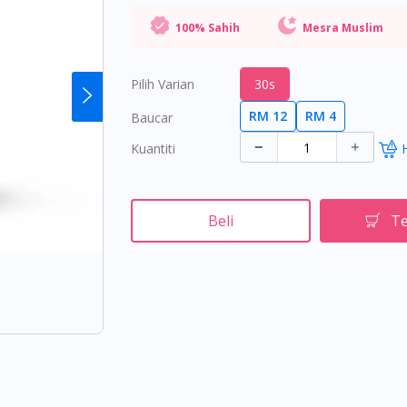
100% Sahih
Mesra Muslim
Pilih Varian
30s
RM 12
RM 4
Baucar
Kuantiti
Beli
Te