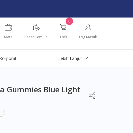
0
Mata
Pesan Semula
Troli
Log Masuk
Korporat
Lebih Lanjut
ta Gummies Blue Light