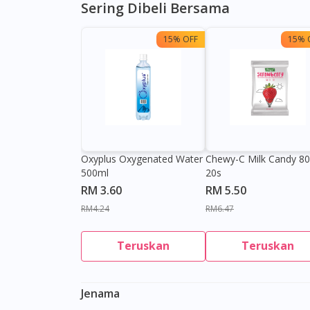
Sering Dibeli Bersama
15% OFF
15% 
Oxyplus Oxygenated Water
Chewy-C Milk Candy 8
500ml
20s
RM 3.60
RM 5.50
RM4.24
RM6.47
Teruskan
Teruskan
Jenama