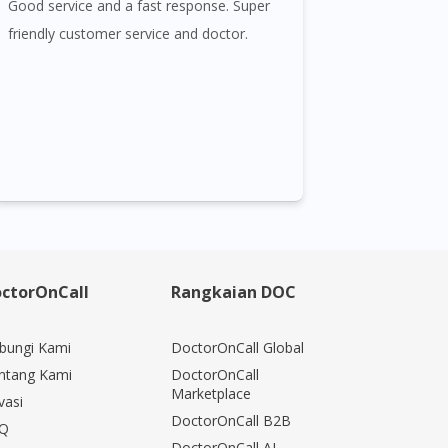
Good service and a fast response. Super
friendly customer service and doctor.
ctorOnCall
Rangkaian DOC
bungi Kami
DoctorOnCall Global
ntang Kami
DoctorOnCall
Marketplace
vasi
DoctorOnCall B2B
Q
DoctorOnCall AI