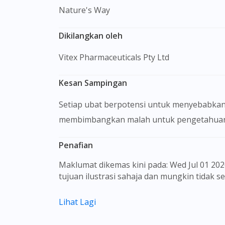
Nature's Way
Dikilangkan oleh
Vitex Pharmaceuticals Pty Ltd
Kesan Sampingan
Setiap ubat berpotensi untuk menyebabkan
membimbangkan malah untuk pengetahuan 
Penafian
Maklumat dikemas kini pada: Wed Jul 01 2026 09:24:52 GMT+0000 (Coordinated Universal Time) Gambar barangan yang ditunjukkan hanya untuk
tujuan ilustrasi sahaja dan mungkin tidak 
Kandungan laman web ini adalah bertujuan
Lihat Lagi
sebagai rujukan kepada pengguna untuk m
dan kesan sampingan ubat-ubatan mungkin