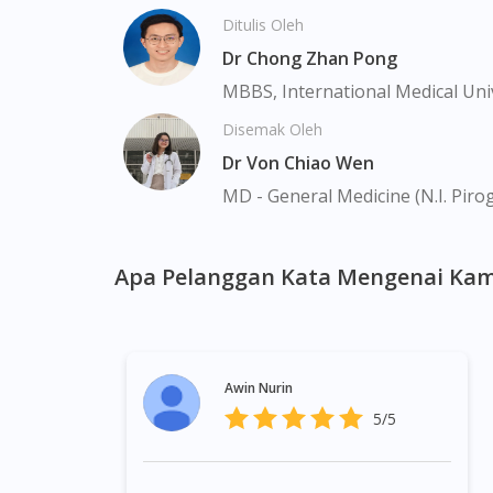
Marina, Macpherson, Mandai, Newton, Novena
Ditulis Oleh
Valley, Sembawang, Sengkang, Serangoon, S
Tengah, Upper East Coast, Upper Bukit Tim
Dr Chong Zhan Pong
MBBS, International Medical Uni
Disemak Oleh
Dr Von Chiao Wen
MD - General Medicine (N.I. Piro
Apa Pelanggan Kata Mengenai Kam
Awin Nurin
5/5