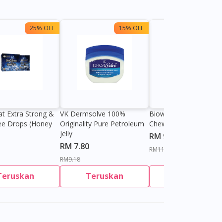
25% OFF
15% OFF
13%
at Extra Strong &
VK Dermsolve 100%
Biowell Zeero 200mg
ee Drops (Honey
Originality Pure Petroleum
Chewable Tablet
Jelly
RM 9.80
RM 7.80
RM11.27
RM9.18
Teruskan
Teruskan
Teruskan