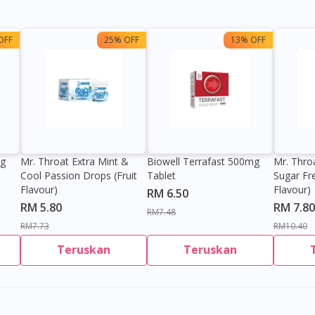
OFF
25% OFF
13% OFF
0g
Mr. Throat Extra Mint &
Biowell Terrafast 500mg
Mr. Thro
Cool Passion Drops (Fruit
Tablet
Sugar Fr
Flavour)
Flavour)
RM 6.50
RM 5.80
RM 7.80
RM7.48
RM7.73
RM10.40
Teruskan
Teruskan