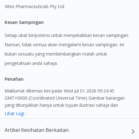
Vitex Pharmaceuticals Pty Ltd
Kesan Sampingan
Setiap ubat berpotensi untuk menyebabkan kesan sampingan.
Namun, tidak semua akan mengalami kesan sampingan. Ini
bukan sesuatu yang membimbangkan malah untuk
pengetahuan anda sahaja.
Penafian
Maklumat dikemas kini pada: Wed Jul 01 2026 09:24:45
GMT+0000 (Coordinated Universal Time) Gambar barangan
yang ditunjukkan hanya untuk tujuan ilustrasi sahaja dan
Visit DoctorOnCall Singapore
mungkin tidak seperti produk yang sebenar
Lihat Lagi
You seem to be shopping from Singapore
Kandungan laman web ini adalah bertujuan untuk memberi
Artikel Kesihatan Berkaitan
maklumat sahaja, bagi kegunaan para pengamal perubatan dan