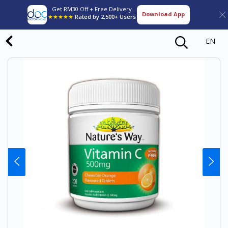
Get RM30 Off + Free Delivery
Download App
★★★★★
Rated by 2,500+ Users
EN