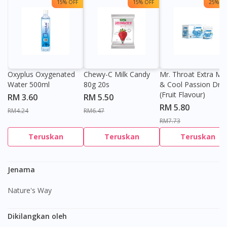
15% OFF
15% OFF
25% OF
Oxyplus Oxygenated
Chewy-C Milk Candy
Mr. Throat Extra Min
Water 500ml
80g 20s
& Cool Passion Dro
(Fruit Flavour)
RM 3.60
RM 5.50
RM 5.80
RM4.24
RM6.47
RM7.73
Teruskan
Teruskan
Teruskan
Jenama
Nature's Way
Dikilangkan oleh