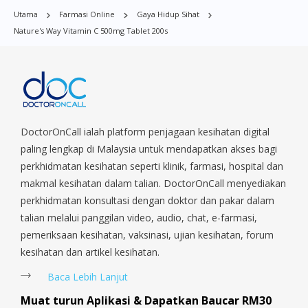
Boon Lay, Central Area, Choa Chu Kang, Clementi, Chinatown,
Utama
Farmasi Online
Gaya Hidup Sihat
Commonwealt, City Hall, Clarke Quay, Changi Airport, Changi
Nature's Way Vitamin C 500mg Tablet 200s
Village, Clementi Park, Dairy Farm, Eunos, East Coast, Farrer
Park, Geylang, Hougang, Harbourfront, Holland, Jurong, Jurong
East, Jurong West, Kallang/ Whampoa, Lim Chu Kang, Marine
Parade, Marina, Macpherson, Mandai, Newton, Novena,
Orchard, Pasir Ris, Punggol, Potong Pasir, Paya Lebar,
Queenstown, Raffles Place, Rochor, River Valley, Sembawang,
Sengkang, Serangoon, Serangoon Rd, Seletar, Tampines, Toa
DoctorOnCall ialah platform penjagaan kesihatan digital
Payoh, Tanjong Pagar, Telok Blangah, Tanglin, Thomson, Tuas,
paling lengkap di Malaysia untuk mendapatkan akses bagi
Tengah, Upper East Coast, Upper Bukit Timah, Upper Thomson,
perkhidmatan kesihatan seperti klinik, farmasi, hospital dan
Woodlands, West Coast, Yishun, Yio Chu Kang.
makmal kesihatan dalam talian. DoctorOnCall menyediakan
perkhidmatan konsultasi dengan doktor dan pakar dalam
talian melalui panggilan video, audio, chat, e-farmasi,
pemeriksaan kesihatan, vaksinasi, ujian kesihatan, forum
kesihatan dan artikel kesihatan.
Baca Lebih Lanjut
Muat turun Aplikasi & Dapatkan Baucar RM30