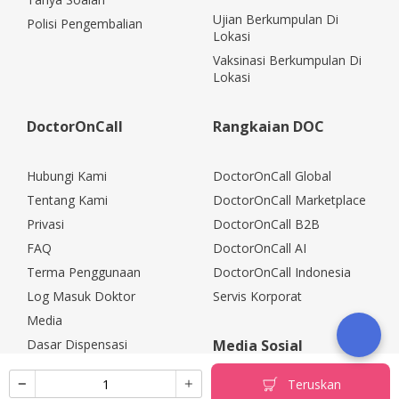
Ujian Berkumpulan Di
Polisi Pengembalian
Lokasi
Vaksinasi Berkumpulan Di
Lokasi
DoctorOnCall
Rangkaian DOC
Hubungi Kami
DoctorOnCall Global
Tentang Kami
DoctorOnCall Marketplace
Privasi
DoctorOnCall B2B
FAQ
DoctorOnCall AI
Terma Penggunaan
DoctorOnCall Indonesia
Log Masuk Doktor
Servis Korporat
Media
Dasar Dispensasi
Media Sosial
Kerjaya
Teruskan
Rakan Kongsi Korporat