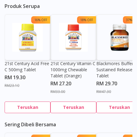
Produk Serupa
16% OFF
18% OFF
37% OF
21st Century Acid Free
21st Century Vitamin C
Blackmores Buffere
C 500mg Tablet
1000mg Chewable
Sustained Release
Tablet (Orange)
Tablet
RM 19.30
RM 27.20
RM 29.70
RM23.10
RM33.00
RM47.30
Teruskan
Teruskan
Teruskan
Sering Dibeli Bersama