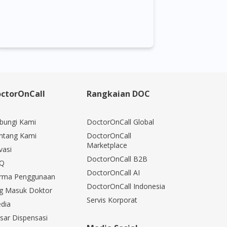
ctorOnCall
Rangkaian DOC
bungi Kami
DoctorOnCall Global
ntang Kami
DoctorOnCall
Marketplace
vasi
DoctorOnCall B2B
Q
DoctorOnCall AI
rma Penggunaan
DoctorOnCall Indonesia
g Masuk Doktor
Servis Korporat
dia
sar Dispensasi