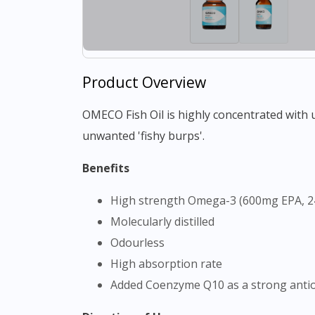
Product Overview
OMECO Fish Oil is highly concentrated with up to 70% omega-3 fatty acids. Its enteric coated softgels maximizes the absorption and prevent
unwanted 'fishy burps'.
Benefits
High strength Omega-3 (600mg EPA,
Molecularly distilled
Odourless
High absorption rate
Added Coenzyme Q10 as a strong antio