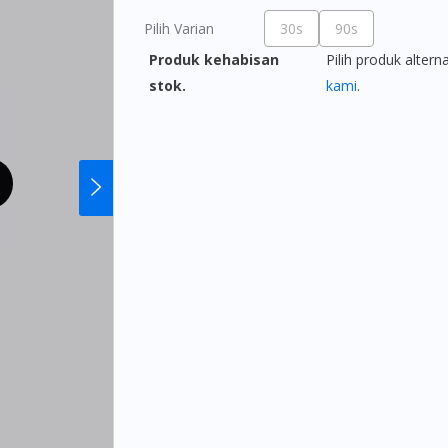
Pilih Varian
30s
90s
Produk kehabisan
Pilih produk altern
stok.
kami
.