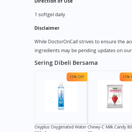
Direction of Use
1 softgel daily
Disclaimer
While DoctorOnCall strives to ensure the accuracy of its product images and information, some manufacturing changes to packaging and/or
ingredients may be pending updates on our 
Sering Dibeli Bersama
15% OFF
15% 
Oxyplus Oxygenated Water
Chewy-C Milk Candy 8