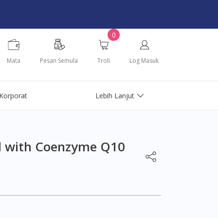
0
Mata
Pesan Semula
Troli
Log Masuk
Korporat
Lebih Lanjut
l with Coenzyme Q10