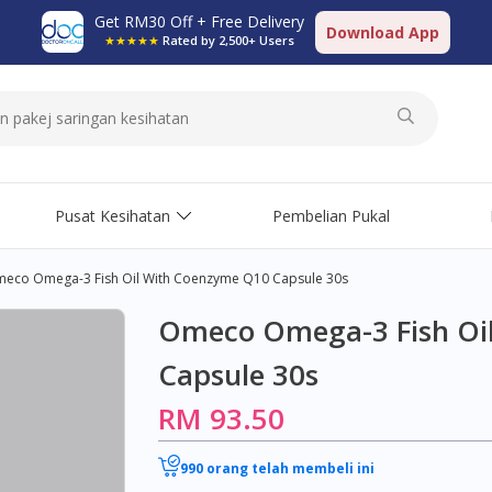
Get RM30 Off + Free Delivery
Download App
★★★★★
Rated by 2,500+ Users
Pusat Kesihatan
Pembelian Pukal
eco Omega-3 Fish Oil With Coenzyme Q10 Capsule 30s
Omeco Omega-3 Fish Oi
Capsule 30s
RM 93.50
990 orang telah membeli ini