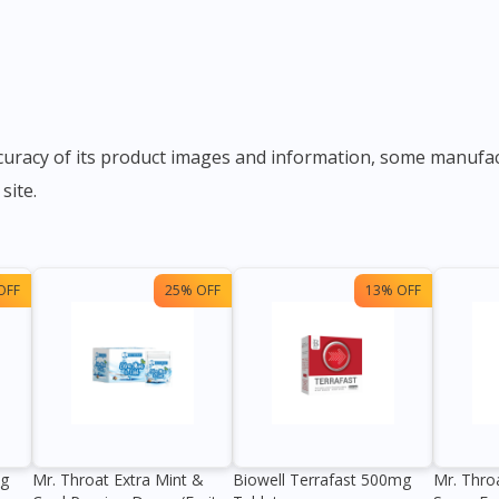
site.
OFF
25% OFF
13% OFF
0g
Mr. Throat Extra Mint &
Biowell Terrafast 500mg
Mr. Thro
Visit DoctorOnCall Singapore