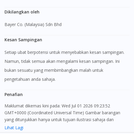
Dikilangkan oleh
Bayer Co. (Malaysia) Sdn Bhd
Kesan Sampingan
Setiap ubat berpotensi untuk menyebabkan kesan sampingan.
Namun, tidak semua akan mengalami kesan sampingan. Ini
bukan sesuatu yang membimbangkan malah untuk
pengetahuan anda sahaja.
Penafian
Maklumat dikemas kini pada: Wed Jul 01 2026 09:23:52
GMT+0000 (Coordinated Universal Time) Gambar barangan
yang ditunjukkan hanya untuk tujuan ilustrasi sahaja dan
mungkin tidak seperti produk yang sebenar
Lihat Lagi