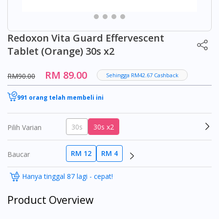
Redoxon Vita Guard Effervescent
Tablet (Orange) 30s x2
RM 89.00
RM90.00
Sehingga RM42.67 Cashback
991 orang telah membeli ini
30s
30s x2
Pilih Varian
RM 12
RM 4
Baucar
Hanya tinggal 87 lagi - cepat!
Product Overview