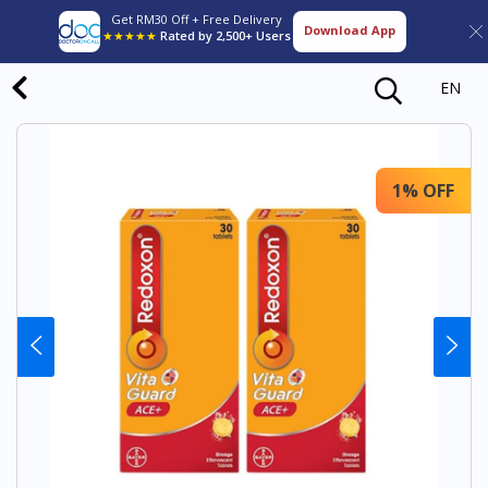
Get RM30 Off + Free Delivery
Download App
★★★★★
Rated by 2,500+ Users
EN
1% OFF