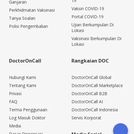
19
Ganjaran
Vaksin COVID-19
Perkhidmatan Vaksinasi
Portal COVID-19
Tanya Soalan
Ujian Berkumpulan Di
Polisi Pengembalian
Lokasi
Vaksinasi Berkumpulan Di
Lokasi
DoctorOnCall
Rangkaian DOC
Hubungi Kami
DoctorOnCall Global
Tentang Kami
DoctorOnCall Marketplace
Privasi
DoctorOnCall B2B
FAQ
DoctorOnCall AI
Terma Penggunaan
DoctorOnCall Indonesia
Log Masuk Doktor
Servis Korporat
Media
Dasar Dispensasi