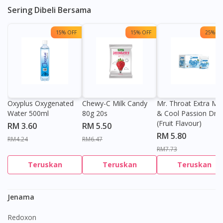
Sering Dibeli Bersama
15% OFF
15% OFF
25% OF
Oxyplus Oxygenated
Chewy-C Milk Candy
Mr. Throat Extra Min
Water 500ml
80g 20s
& Cool Passion Dro
(Fruit Flavour)
RM 3.60
RM 5.50
RM 5.80
RM4.24
RM6.47
RM7.73
Teruskan
Teruskan
Teruskan
Jenama
Redoxon