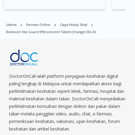
Admiralty, Bedok, Bishan, Bukit Batok, Bukit Merah, Bukit
Panjang, Bukit Timah, Boat Quay, Buona Vista, Beach Road,
Bugis, Balestier, Boon Lay, Central Area, Choa Chu Kang,
Utama
Farmasi Online
Gaya Hidup Sihat
Clementi, Chinatown, Commonwealt, City Hall, Clarke Quay,
Redoxon Vita Guard Effervescent Tablet (Orange) 30s X2
Changi Airport, Changi Village, Clementi Park, Dairy Farm,
Eunos, East Coast, Farrer Park, Geylang, Hougang,
Harbourfront, Holland, Jurong, Jurong East, Jurong West,
Kallang/ Whampoa, Lim Chu Kang, Marine Parade, Marina,
Macpherson, Mandai, Newton, Novena, Orchard, Pasir Ris,
Punggol, Potong Pasir, Paya Lebar, Queenstown, Raffles Place,
Rochor, River Valley, Sembawang, Sengkang, Serangoon,
DoctorOnCall ialah platform penjagaan kesihatan digital
Serangoon Rd, Seletar, Tampines, Toa Payoh, Tanjong Pagar,
paling lengkap di Malaysia untuk mendapatkan akses bagi
Telok Blangah, Tanglin, Thomson, Tuas, Tengah, Upper East
perkhidmatan kesihatan seperti klinik, farmasi, hospital dan
Coast, Upper Bukit Timah, Upper Thomson, Woodlands, West
makmal kesihatan dalam talian. DoctorOnCall menyediakan
Coast, Yishun, Yio Chu Kang.
perkhidmatan konsultasi dengan doktor dan pakar dalam
talian melalui panggilan video, audio, chat, e-farmasi,
pemeriksaan kesihatan, vaksinasi, ujian kesihatan, forum
kesihatan dan artikel kesihatan.