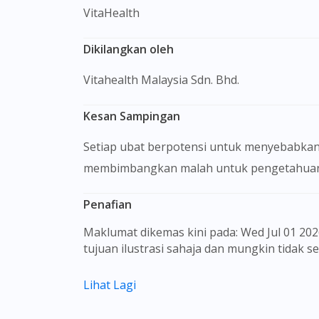
VitaHealth
Dikilangkan oleh
Vitahealth Malaysia Sdn. Bhd.
Kesan Sampingan
Setiap ubat berpotensi untuk menyebabkan
membimbangkan malah untuk pengetahuan 
Penafian
Maklumat dikemas kini pada: Wed Jul 01 2026 09:22:58 GMT+0000 (Coordinated Universal Time) Gambar barangan yang ditunjukkan hanya untuk
tujuan ilustrasi sahaja dan mungkin tidak 
Kandungan laman web ini adalah bertujuan
Lihat Lagi
sebagai rujukan kepada pengguna untuk m
dan kesan sampingan ubat-ubatan mungkin