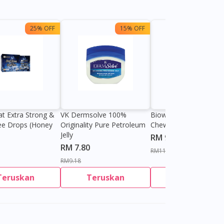
25% OFF
15% OFF
13%
at Extra Strong &
VK Dermsolve 100%
Biowell Zeero 200mg
ee Drops (Honey
Originality Pure Petroleum
Chewable Tablet
Jelly
RM 9.80
RM 7.80
RM11.27
RM9.18
Teruskan
Teruskan
Teruskan