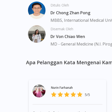
Marine Parade, Marina, Macpherson, Mandai,
Ditulis Oleh
Rochor, River Valley, Sembawang, Sengkang
Thomson, Tuas, Tengah, Upper East Coast,
Dr Chong Zhan Pong
MBBS, International Medical Uni
Disemak Oleh
Dr Von Chiao Wen
MD - General Medicine (N.I. Piro
Apa Pelanggan Kata Mengenai Kam
Nurin Farhanah
5/5