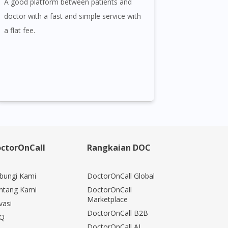
A good platform between patients and
doctor with a fast and simple service with
a flat fee.
ctorOnCall
Rangkaian DOC
bungi Kami
DoctorOnCall Global
ntang Kami
DoctorOnCall
Marketplace
vasi
DoctorOnCall B2B
Q
DoctorOnCall AI