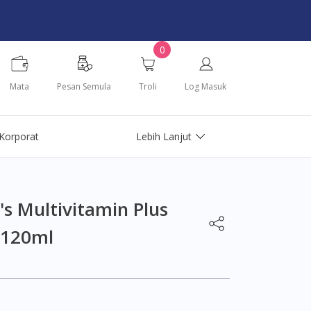
0
Mata
Pesan Semula
Troli
Log Masuk
Korporat
Lebih Lanjut
's Multivitamin Plus
p 120ml