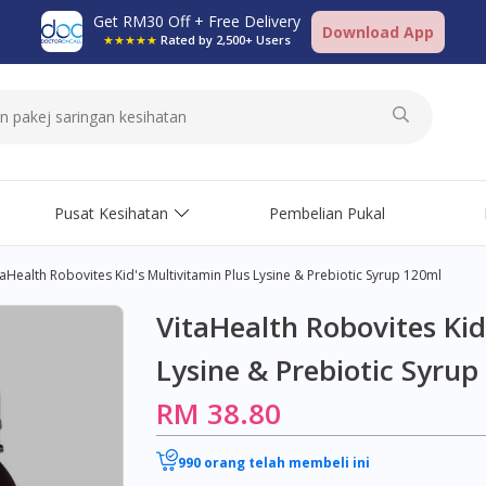
Get RM30 Off + Free Delivery
Download App
★★★★★
Rated by 2,500+ Users
Pusat Kesihatan
Pembelian Pukal
taHealth Robovites Kid's Multivitamin Plus Lysine & Prebiotic Syrup 120ml
VitaHealth Robovites Kid
Lysine & Prebiotic Syru
RM 38.80
990 orang telah membeli ini