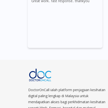
Great work.. fast response.. thankyou
DoctorOnCall ialah platform penjagaan kesihatan
digital paling lengkap di Malaysia untuk
mendapatkan akses bagi perkhidmatan kesihatan
seperti klinik, farmasi, hospital dan makmal