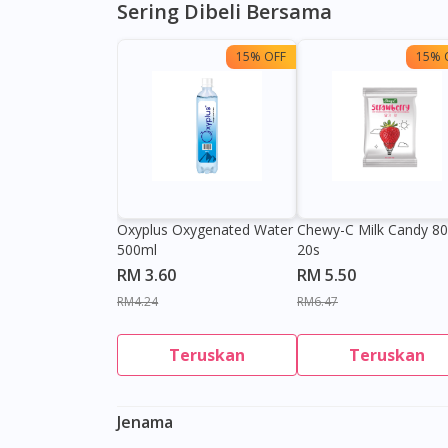
Sering Dibeli Bersama
15% OFF
15% 
Oxyplus Oxygenated Water
Chewy-C Milk Candy 8
500ml
20s
RM 3.60
RM 5.50
RM4.24
RM6.47
Teruskan
Teruskan
Jenama