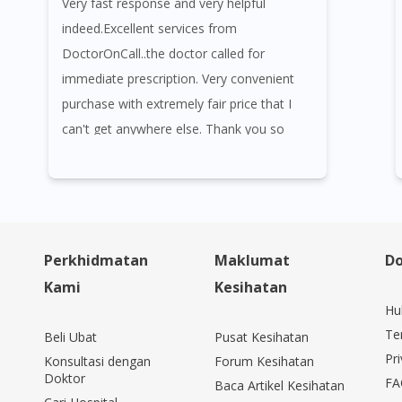
Very fast response and very helpful
indeed.Excellent services from
DoctorOnCall..the doctor called for
immediate prescription. Very convenient
purchase with extremely fair price that I
can't get anywhere else. Thank you so
much for the assistance and the
promotions given. Will always come back
to next purchase. 😘😘😘
Perkhidmatan
Maklumat
Do
Kami
Kesihatan
Hu
Te
Beli Ubat
Pusat Kesihatan
Pri
Konsultasi dengan
Forum Kesihatan
Doktor
FA
Baca Artikel Kesihatan