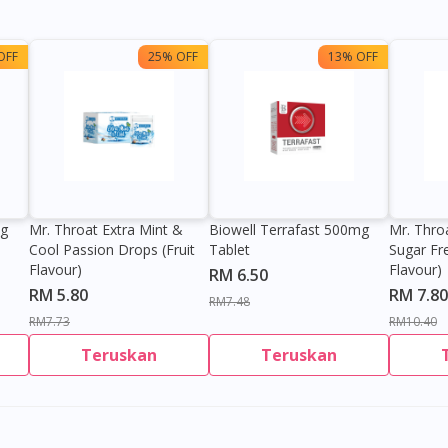
OFF
25% OFF
13% OFF
0g
Mr. Throat Extra Mint &
Biowell Terrafast 500mg
Mr. Thro
Cool Passion Drops (Fruit
Tablet
Sugar Fr
Flavour)
Flavour)
RM 6.50
RM 5.80
RM 7.80
RM7.48
RM7.73
RM10.40
Teruskan
Teruskan