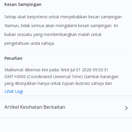
Kesan Sampingan
Setiap ubat berpotensi untuk menyebabkan kesan sampingan.
Namun, tidak semua akan mengalami kesan sampingan. Ini
bukan sesuatu yang membimbangkan malah untuk
pengetahuan anda sahaja.
Penafian
Maklumat dikemas kini pada: Wed Jul 01 2026 09:33:31
GMT+0000 (Coordinated Universal Time) Gambar barangan
yang ditunjukkan hanya untuk tujuan ilustrasi sahaja dan
mungkin tidak seperti produk yang sebenar
Lihat Lagi
Kandungan laman web ini adalah bertujuan untuk memberi
Artikel Kesihatan Berkaitan
maklumat sahaja, bagi kegunaan para pengamal perubatan dan
bukan bertujuan sebagai rujukan kepada pengguna untuk
membuat sebarang pembelian atau menggantikan nasihat
seorang pengamal perubatan. Keberkesanan dan kesan