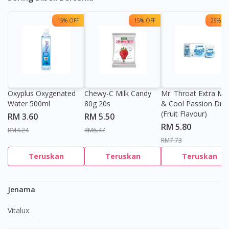
15% OFF
15% OFF
25% OF
Oxyplus Oxygenated
Chewy-C Milk Candy
Mr. Throat Extra Min
Water 500ml
80g 20s
& Cool Passion Dro
(Fruit Flavour)
RM 3.60
RM 5.50
RM 5.80
RM4.24
RM6.47
RM7.73
Teruskan
Teruskan
Teruskan
Jenama
Vitalux