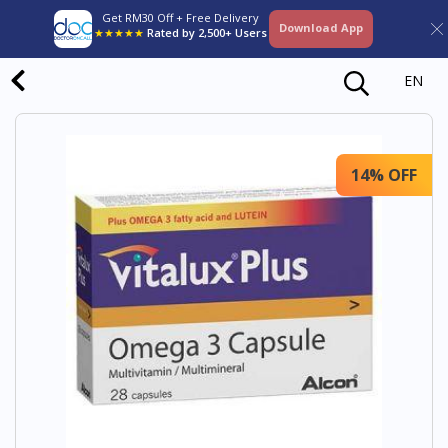
Get RM30 Off + Free Delivery
Download App
★★★★★
Rated by 2,500+ Users
EN
14% OFF