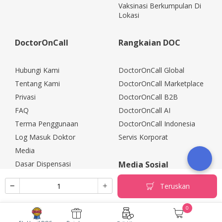
Vaksinasi Berkumpulan Di
Lokasi
DoctorOnCall
Rangkaian DOC
Hubungi Kami
DoctorOnCall Global
Tentang Kami
DoctorOnCall Marketplace
Privasi
DoctorOnCall B2B
FAQ
DoctorOnCall AI
Terma Penggunaan
DoctorOnCall Indonesia
Log Masuk Doktor
Servis Korporat
Media
Dasar Dispensasi
Media Sosial
Kerjaya
Teruskan
Rakan Kongsi Korporat
Polisi Pemulangan
0