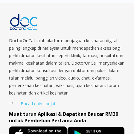
Park, Geylang, Hougang, Harbourfront, Holland, Jurong, Jurong
East, Jurong West, Kallang/ Whampoa, Lim Chu Kang, Marine
Parade, Marina, Macpherson, Mandai, Newton, Novena,
Orchard, Pasir Ris, Punggol, Potong Pasir, Paya Lebar,
Queenstown, Raffles Place, Rochor, River Valley, Sembawang,
Sengkang, Serangoon, Serangoon Rd, Seletar, Tampines, Toa
DoctorOnCall ialah platform penjagaan kesihatan digital
Payoh, Tanjong Pagar, Telok Blangah, Tanglin, Thomson, Tuas,
paling lengkap di Malaysia untuk mendapatkan akses bagi
Tengah, Upper East Coast, Upper Bukit Timah, Upper Thomson,
perkhidmatan kesihatan seperti klinik, farmasi, hospital dan
Woodlands, West Coast, Yishun, Yio Chu Kang.
makmal kesihatan dalam talian. DoctorOnCall menyediakan
perkhidmatan konsultasi dengan doktor dan pakar dalam
talian melalui panggilan video, audio, chat, e-farmasi,
pemeriksaan kesihatan, vaksinasi, ujian kesihatan, forum
kesihatan dan artikel kesihatan.
Baca Lebih Lanjut
Muat turun Aplikasi & Dapatkan Baucar RM30
untuk Pembelian Pertama Anda