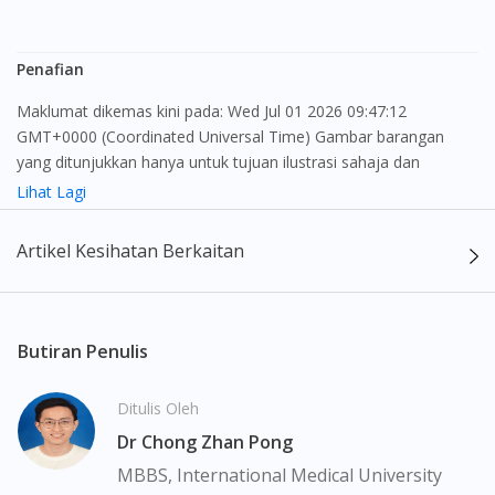
Penafian
Maklumat dikemas kini pada: Wed Jul 01 2026 09:47:12
GMT+0000 (Coordinated Universal Time) Gambar barangan
yang ditunjukkan hanya untuk tujuan ilustrasi sahaja dan
mungkin tidak seperti produk yang sebenar
Lihat Lagi
Kandungan laman web ini adalah bertujuan untuk memberi
Artikel Kesihatan Berkaitan
maklumat sahaja, bagi kegunaan para pengamal perubatan dan
bukan bertujuan sebagai rujukan kepada pengguna untuk
membuat sebarang pembelian atau menggantikan nasihat
seorang pengamal perubatan. Keberkesanan dan kesan
Butiran Penulis
sampingan ubat-ubatan mungkin berbeza dari seorang
pengguna dengan pengguna yang lain. Kami tidak menyarankan
Ditulis Oleh
pengguna untuk membuat diagnosis atau rawatan sendiri.
Dr Chong Zhan Pong
Pesakit haruslah sentiasa mendapatkan nasihat daripada doktor
atau ahli farmasi bertauliah sebelum mengambil atau
MBBS, International Medical University
menggunakan sebarang ubat-ubatan. Isi kandungan laman web