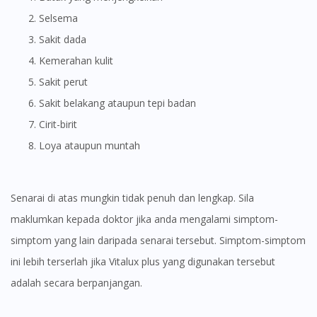
Visit DoctorOnCall Singapore
selsema
Sakit dada
You seem to be shopping from Singapore
Kemerahan kulit
Sakit perut
Sakit belakang ataupun tepi badan
You are currently on DoctorOnCall.com.my, our Malaysian
site.
cirit-birit
To serve you better, would you like to head over to
Loya ataupun muntah
DoctorOnCall Singapore
?
Continue to DoctorOnCall Singapore
Senarai di atas mungkin tidak penuh dan lengkap. Sila
No, please do not redirect me
maklumkan kepada doktor jika anda mengalami simptom-
simptom yang lain daripada senarai tersebut. Simptom-simptom
ini lebih terserlah jika Vitalux plus yang digunakan tersebut
adalah secara berpanjangan.