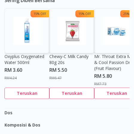
Sering Dibeli Bersama
15% OFF
15% OFF
25% OF
Oxyplus Oxygenated
Chewy-C Milk Candy
Mr. Throat Extra Min
Water 500ml
80g 20s
& Cool Passion Dro
(Fruit Flavour)
RM 3.60
RM 5.50
RM 5.80
RM4.24
RM6.47
RM7.73
Teruskan
Teruskan
Teruskan
Dos
Komposisi & Dos