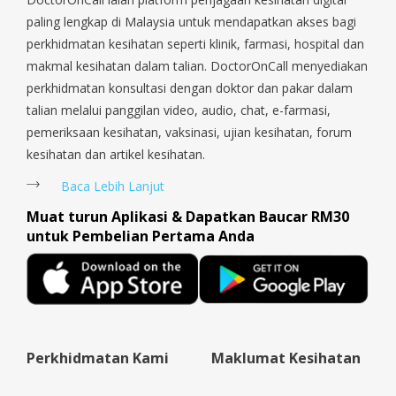
Payoh, Tanjong Pagar, Telok Blangah, Tanglin, Thomson, Tuas,
paling lengkap di Malaysia untuk mendapatkan akses bagi
Tengah, Upper East Coast, Upper Bukit Timah, Upper Thomson,
perkhidmatan kesihatan seperti klinik, farmasi, hospital dan
Woodlands, West Coast, Yishun, Yio Chu Kang.
makmal kesihatan dalam talian. DoctorOnCall menyediakan
perkhidmatan konsultasi dengan doktor dan pakar dalam
talian melalui panggilan video, audio, chat, e-farmasi,
pemeriksaan kesihatan, vaksinasi, ujian kesihatan, forum
kesihatan dan artikel kesihatan.
Baca Lebih Lanjut
Muat turun Aplikasi & Dapatkan Baucar RM30
untuk Pembelian Pertama Anda
Perkhidmatan Kami
Maklumat Kesihatan