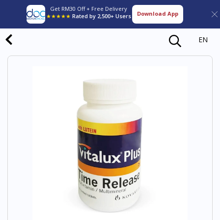
Get RM30 Off + Free Delivery
Download App
★★★★★
Rated by 2,500+ Users
EN