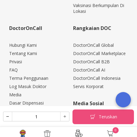
Vaksinasi Berkumpulan Di
Lokasi
DoctorOnCall
Rangkaian DOC
Hubungi Kami
DoctorOnCall Global
Tentang Kami
DoctorOnCall Marketplace
Privasi
DoctorOnCall B2B
FAQ
DoctorOnCall AI
Terma Penggunaan
DoctorOnCall Indonesia
Log Masuk Doktor
Servis Korporat
Media
Dasar Dispensasi
Media Sosial
Kerjaya
Teruskan
Rakan Kongsi Korporat
Polisi Pemulangan
0