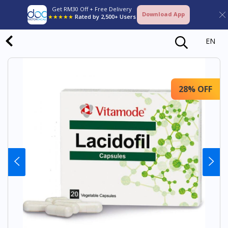
Get RM30 Off + Free Delivery
Download App
★★★★★
Rated by 2,500+ Users
EN
28% OFF