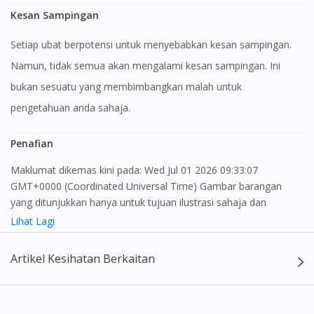
Kesan Sampingan
Setiap ubat berpotensi untuk menyebabkan kesan sampingan.
Namun, tidak semua akan mengalami kesan sampingan. Ini
bukan sesuatu yang membimbangkan malah untuk
pengetahuan anda sahaja.
Penafian
Maklumat dikemas kini pada: Wed Jul 01 2026 09:33:07
GMT+0000 (Coordinated Universal Time) Gambar barangan
yang ditunjukkan hanya untuk tujuan ilustrasi sahaja dan
mungkin tidak seperti produk yang sebenar
Lihat Lagi
Visit DoctorOnCall Singapore
Kandungan laman web ini adalah bertujuan untuk memberi
Artikel Kesihatan Berkaitan
You seem to be shopping from Singapore
maklumat sahaja, bagi kegunaan para pengamal perubatan dan
bukan bertujuan sebagai rujukan kepada pengguna untuk
membuat sebarang pembelian atau menggantikan nasihat
You are currently on DoctorOnCall.com.my, our Malaysian