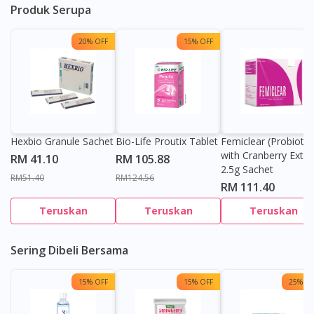
Produk Serupa
20% OFF
15% OFF
Hexbio Granule Sachet
Bio-Life Proutix Tablet
Femiclear (Probiotic
with Cranberry Extra
RM 41.10
RM 105.88
2.5g Sachet
RM51.40
RM124.56
RM 111.40
Teruskan
Teruskan
Teruskan
Sering Dibeli Bersama
15% OFF
15% OFF
25% OF