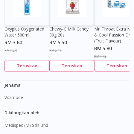
Oxyplus Oxygenated
Chewy-C Milk Candy
Mr. Throat Extra Min
Water 500ml
80g 20s
& Cool Passion Dro
(Fruit Flavour)
RM 3.60
RM 5.50
RM 5.80
RM4.24
RM6.47
RM7.73
Teruskan
Teruskan
Teruskan
Jenama
Vitamode
Dikilangkan oleh
Medispec (M) Sdn Bhd