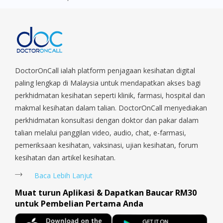
Village, Clementi Park, Dairy Farm, Eunos, East Coast, Farrer
Park, Geylang, Hougang, Harbourfront, Holland, Jurong, Jurong
East, Jurong West, Kallang/ Whampoa, Lim Chu Kang, Marine
Parade, Marina, Macpherson, Mandai, Newton, Novena,
Orchard, Pasir Ris, Punggol, Potong Pasir, Paya Lebar,
Queenstown, Raffles Place, Rochor, River Valley, Sembawang,
Sengkang, Serangoon, Serangoon Rd, Seletar, Tampines, Toa
DoctorOnCall ialah platform penjagaan kesihatan digital
Payoh, Tanjong Pagar, Telok Blangah, Tanglin, Thomson, Tuas,
paling lengkap di Malaysia untuk mendapatkan akses bagi
Tengah, Upper East Coast, Upper Bukit Timah, Upper Thomson,
perkhidmatan kesihatan seperti klinik, farmasi, hospital dan
Woodlands, West Coast, Yishun, Yio Chu Kang.
makmal kesihatan dalam talian. DoctorOnCall menyediakan
perkhidmatan konsultasi dengan doktor dan pakar dalam
talian melalui panggilan video, audio, chat, e-farmasi,
pemeriksaan kesihatan, vaksinasi, ujian kesihatan, forum
kesihatan dan artikel kesihatan.
Baca Lebih Lanjut
Muat turun Aplikasi & Dapatkan Baucar RM30
untuk Pembelian Pertama Anda